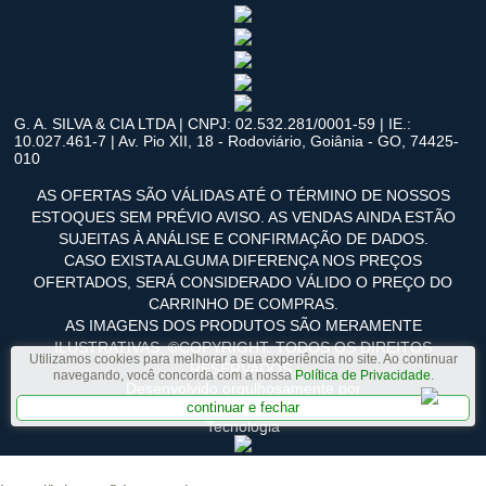
G. A. SILVA & CIA LTDA | CNPJ: 02.532.281/0001-59 | IE.:
10.027.461-7 | Av. Pio XII, 18 - Rodoviário, Goiânia - GO, 74425-
010
AS OFERTAS SÃO VÁLIDAS ATÉ O TÉRMINO DE NOSSOS
ESTOQUES SEM PRÉVIO AVISO. AS VENDAS AINDA ESTÃO
SUJEITAS À ANÁLISE E CONFIRMAÇÃO DE DADOS.
CASO EXISTA ALGUMA DIFERENÇA NOS PREÇOS
OFERTADOS, SERÁ CONSIDERADO VÁLIDO O PREÇO DO
CARRINHO DE COMPRAS.
AS IMAGENS DOS PRODUTOS SÃO MERAMENTE
ILUSTRATIVAS. ©COPYRIGHT. TODOS OS DIREITOS
Utilizamos cookies para melhorar a sua experiência no site. Ao continuar
RESERVADOS.
navegando, você concorda com a nossa
Política de Privacidade
.
Desenvolvido orgulhosamente por
continuar e fechar
Tecnologia