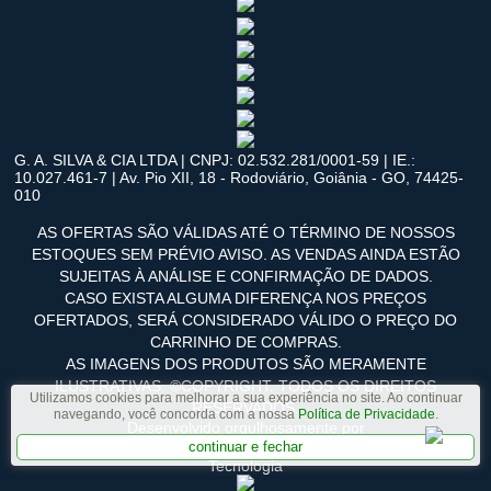
G. A. SILVA & CIA LTDA | CNPJ: 02.532.281/0001-59 | IE.:
10.027.461-7 | Av. Pio XII, 18 - Rodoviário, Goiânia - GO, 74425-
010
AS OFERTAS SÃO VÁLIDAS ATÉ O TÉRMINO DE NOSSOS
ESTOQUES SEM PRÉVIO AVISO. AS VENDAS AINDA ESTÃO
SUJEITAS À ANÁLISE E CONFIRMAÇÃO DE DADOS.
CASO EXISTA ALGUMA DIFERENÇA NOS PREÇOS
OFERTADOS, SERÁ CONSIDERADO VÁLIDO O PREÇO DO
CARRINHO DE COMPRAS.
AS IMAGENS DOS PRODUTOS SÃO MERAMENTE
ILUSTRATIVAS. ©COPYRIGHT. TODOS OS DIREITOS
Utilizamos cookies para melhorar a sua experiência no site. Ao continuar
RESERVADOS.
navegando, você concorda com a nossa
Política de Privacidade
.
Desenvolvido orgulhosamente por
continuar e fechar
Tecnologia