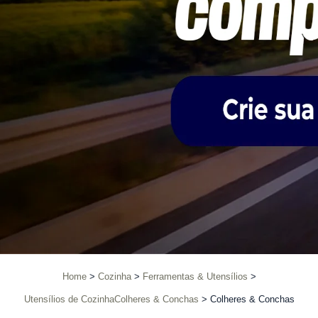
Home
Cozinha
Ferramentas & Utensílios
Utensílios de CozinhaColheres & Conchas
Colheres & Conchas