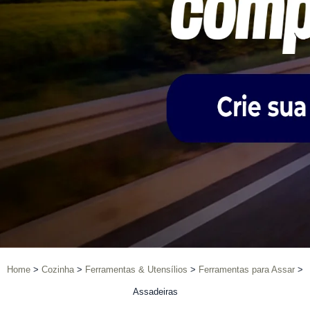
Home
Cozinha
Ferramentas & Utensílios
Ferramentas para Assar
Assadeiras