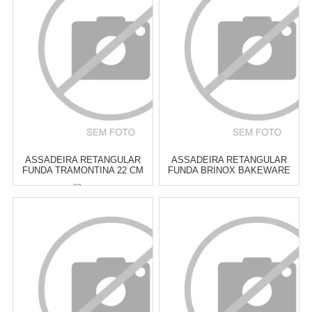
Cat:
PIZZA & ACESSÓRIOS
Cat:
ASSADEIRAS
COMPRAR
COMPRAR
ASSADEIRA RETANGULAR
ASSADEIRA RETANGULAR
FUNDA TRAMONTINA 22 CM
FUNDA BRINOX BAKEWARE
GRAFITE 33,5 X 24 X 6,1 CM
22 cm
Atacado:
R$
61,00
(Apenas
Atacado:
R$
59,00
(Apenas
Revendedor)
Revendedor)
6
x
de
R$ 10,17
6
x
de
R$ 9,83
Cat:
ASSADEIRAS
Cat:
ASSADEIRAS
COMPRAR
COMPRAR