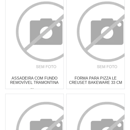
Revendedor)
Revendedor)
6
x
de
R$ 14,50
6
x
de
R$ 17,50
Cat:
ASSADEIRAS
Cat:
ASSADEIRAS
COMPRAR
COMPRAR
ASSADEIRA COM FUNDO
FORMA PARA PIZZA LE
REMOVÍVEL TRAMONTINA
CREUSET BAKEWARE 33 CM
BRASIL 26 CM
26 cm
Atacado:
R$
279,00
(Apenas
Atacado:
R$
159,00
(Apenas
Revendedor)
Revendedor)
6
x
de
R$ 46,50
6
x
de
R$ 26,50
Cat:
PIZZA & ACESSÓRIOS
Cat:
ASSADEIRAS
COMPRAR
COMPRAR