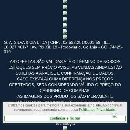
G. A. SILVA & CIA LTDA | CNPJ: 02.532.281/0001-59 | IE.:
10.027.461-7 | Av. Pio XII, 18 - Rodoviário, Goiânia - GO, 74425-
010
AS OFERTAS SÃO VÁLIDAS ATÉ O TÉRMINO DE NOSSOS
ESTOQUES SEM PRÉVIO AVISO. AS VENDAS AINDA ESTÃO
SUJEITAS À ANÁLISE E CONFIRMAÇÃO DE DADOS.
CASO EXISTA ALGUMA DIFERENÇA NOS PREÇOS
OFERTADOS, SERÁ CONSIDERADO VÁLIDO O PREÇO DO
CARRINHO DE COMPRAS.
AS IMAGENS DOS PRODUTOS SÃO MERAMENTE
ILUSTRATIVAS. ©COPYRIGHT. TODOS OS DIREITOS
Utilizamos cookies para melhorar a sua experiência no site. Ao continuar
RESERVADOS.
navegando, você concorda com a nossa
Política de Privacidade
.
Desenvolvido orgulhosamente por
continuar e fechar
Tecnologia