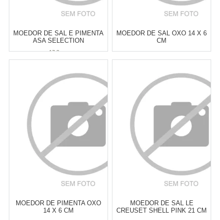
MOEDOR DE SAL E PIMENTA
MOEDOR DE SAL OXO 14 X 6
ASA SELECTION
CM
ACCESSOIRES 17,8 CM
17,8 cm
Atacado:
R$
249,00
(Apenas
Atacado:
R$
229,00
(Apenas
Revendedor)
Revendedor)
6
x
de
R$ 41,50
6
x
de
R$ 38,17
Cat:
MOEDOR DE SAL &
Cat:
MOEDOR DE SAL &
PIMENTA
PIMENTA
COMPRAR
COMPRAR
MOEDOR DE PIMENTA OXO
MOEDOR DE SAL LE
14 X 6 CM
CREUSET SHELL PINK 21 CM