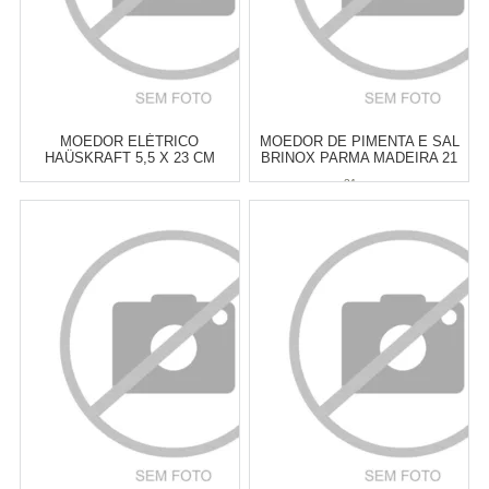
MOEDOR ELÉTRICO
MOEDOR DE PIMENTA E SAL
HAÜSKRAFT 5,5 X 23 CM
BRINOX PARMA MADEIRA 21
X 5 CM
21 cm
Atacado:
R$
89,00
(Apenas
Atacado:
R$
89,90
(Apenas
Revendedor)
Revendedor)
6
x
de
R$ 14,83
6
x
de
R$ 14,98
Cat:
MOEDOR DE SAL &
Cat:
MOEDOR DE SAL &
PIMENTA
PIMENTA
COMPRAR
COMPRAR