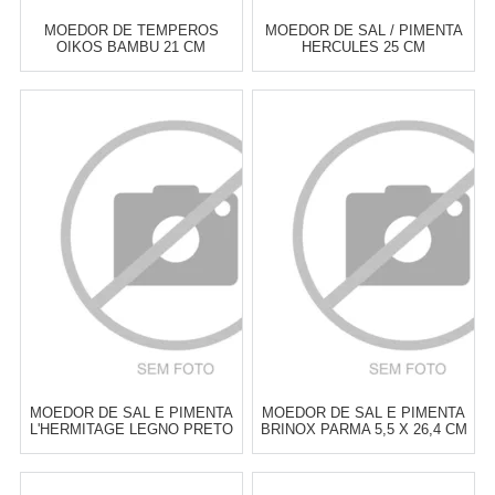
MOEDOR DE TEMPEROS
MOEDOR DE SAL / PIMENTA
OIKOS BAMBU 21 CM
HERCULES 25 CM
Atacado:
R$
92,00
(Apenas
Atacado:
R$
94,00
(Apenas
Revendedor)
Revendedor)
6
x
de
R$ 15,33
6
x
de
R$ 15,67
Cat:
MOEDOR DE SAL &
Cat:
MOEDOR DE SAL &
PIMENTA
PIMENTA
COMPRAR
COMPRAR
MOEDOR DE SAL E PIMENTA
MOEDOR DE SAL E PIMENTA
L'HERMITAGE LEGNO PRETO
BRINOX PARMA 5,5 X 26,4 CM
16 X 5,5 CM
Atacado:
R$
95,00
(Apenas
Atacado:
R$
98,00
(Apenas