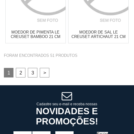
MOEDOR DE PIMENTA LE
MOEDOR DE SAL LE
CREUSET BAMBOO 21 CM
CREUSET ARTICHAUT 21 CM
Atacado:
R$
299,00
(Apenas
Atacado:
R$
299,00
(Apenas
FORAM ENCONTRADOS
51
PRODUTOS
Revendedor)
Revendedor)
6
x
de
R$ 49,83
6
x
de
R$ 49,83
Cat:
MOEDOR DE SAL &
Cat:
MOEDOR DE SAL &
1
2
3
>
PIMENTA
PIMENTA
COMPRAR
COMPRAR
Cadastre seu e-mail e receba nossas
NOVIDADES E
PROMOÇÕES!