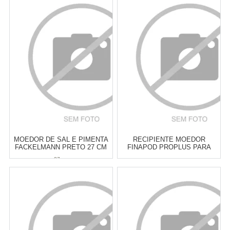
Revendedor)
Revendedor)
6
x
de
R$ 15,83
6
x
de
R$ 16,33
Cat:
MOEDOR DE SAL &
Cat:
MOEDOR DE SAL &
PIMENTA
PIMENTA
COMPRAR
COMPRAR
MOEDOR DE SAL E PIMENTA
RECIPIENTE MOEDOR
FACKELMANN PRETO 27 CM
FINAPOD PROPLUS PARA
TEMPEROS E ESPECIARIAS
27 cm
PEQUENAS FINAMILL
Atacado:
R$
99,90
(Apenas
Atacado:
R$
99,00
(Apenas
Revendedor)
Revendedor)
6
x
de
R$ 16,65
6
x
de
R$ 16,50
Cat:
RALADORES,
Cat:
MOEDOR DE SAL &
CORTADORES &
PIMENTA
DESCASCADORES
COMPRAR
COMPRAR