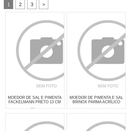
1
2
3
>
MOEDOR DE SAL E PIMENTA
MOEDOR DE PIMENTA E SAL
FACKELMANN PRETO 13 CM
BRINOX PARMA ACRÍLICO
16,5 X 5 CM
13 cm
Atacado:
R$
68,00
(Apenas
Atacado:
R$
65,00
(Apenas
Revendedor)
Revendedor)
6
x
de
R$ 11,33
6
x
de
R$ 10,83