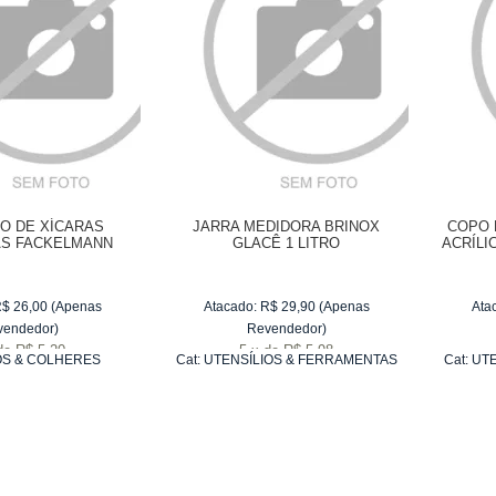
O DE XÍCARAS
JARRA MEDIDORA BRINOX
COPO 
S FACKELMANN
GLACÊ 1 LITRO
ACRÍLI
HO - 4 PEÇAS
R$
26,00
(Apenas
Atacado:
R$
29,90
(Apenas
Ata
vendedor)
Revendedor)
de
R$ 5,20
5
x
de
R$ 5,98
S & COLHERES
Cat:
UTENSÍLIOS & FERRAMENTAS
Cat:
UTE
DIDORAS
PARA ASSAR