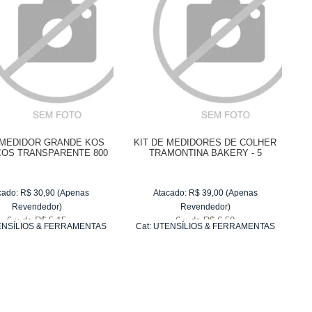
MEDIDOR GRANDE KOS
KIT DE MEDIDORES DE COLHER
COS TRANSPARENTE 800
TRAMONTINA BAKERY - 5
ML
PEÇAS
cado:
R$
30,90
(Apenas
Atacado:
R$
39,00
(Apenas
Revendedor)
Revendedor)
6
x
de
R$ 5,15
6
x
de
R$ 6,50
NSÍLIOS & FERRAMENTAS
Cat:
UTENSÍLIOS & FERRAMENTAS
PARA ASSAR
PARA ASSAR