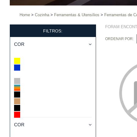
Home
Cozinha
Ferramentas & Utensílios
Ferramentas de C
FORAM ENCON
FILTROS:
ORDENAR POR:
COR
COR