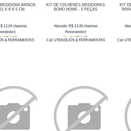
 MEDIDORA BRINOX
KIT DE COLHERES MEDIDORAS
KIT 
1 X 8 X 5 CM
BONO HOME - 5 PEÇAS
BRIN
R$
12,00
(Apenas
Atacado:
R$
13,90
(Apenas
Ata
vendedor)
Revendedor)
de
R$ 6,00
2
x
de
R$ 6,95
OS & FERRAMENTAS
Cat:
UTENSÍLIOS & FERRAMENTAS
Cat:
UTE
RA ASSAR
PARA ASSAR