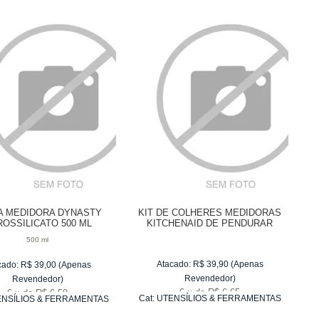
A MEDIDORA DYNASTY
KIT DE COLHERES MEDIDORAS
OSSILICATO 500 ML
KITCHENAID DE PENDURAR
VERMELHO - 5 PEÇAS
500 ml
Atacado:
R$
39,90
(Apenas
cado:
R$
39,00
(Apenas
Revendedor)
Revendedor)
6
x
de
R$ 6,65
6
x
de
R$ 6,50
Cat:
UTENSÍLIOS & FERRAMENTAS
NSÍLIOS & FERRAMENTAS
PARA ASSAR
PARA ASSAR