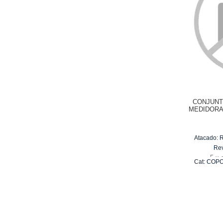
CONJUNT
MEDIDORA
VERMEL
Atacado:
Re
5
x
Cat:
COPO
ME