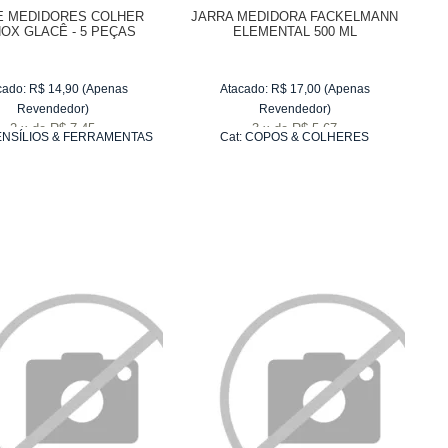
DE MEDIDORES COLHER
JARRA MEDIDORA FACKELMANN
OX GLACÊ - 5 PEÇAS
ELEMENTAL 500 ML
cado:
R$
14,90
(Apenas
Atacado:
R$
17,00
(Apenas
Revendedor)
Revendedor)
2
x
de
R$ 7,45
3
x
de
R$ 5,67
NSÍLIOS & FERRAMENTAS
Cat:
COPOS & COLHERES
PARA ASSAR
MEDIDORAS