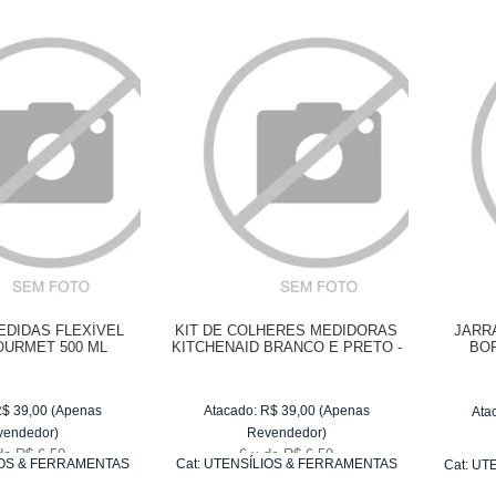
EDIDAS FLEXÍVEL
KIT DE COLHERES MEDIDORAS
JARR
OURMET 500 ML
KITCHENAID BRANCO E PRETO -
BOR
5 PEÇAS
R$
39,00
(Apenas
Atacado:
R$
39,00
(Apenas
Ata
vendedor)
Revendedor)
de
R$ 6,50
6
x
de
R$ 6,50
OS & FERRAMENTAS
Cat:
UTENSÍLIOS & FERRAMENTAS
Cat:
UTE
RA ASSAR
PARA ASSAR