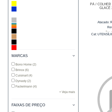
PÁ / COLHER
GLACÊ 2
Atacado:
Re
2
x
Cat:
UTENSÍLI
PA
MARCAS
Bono Home
(2)
Brinox
(6)
Cuisinart
(4)
Dynasty
(2)
Fackelmann
(4)
+ Veja mais
FAIXAS DE PREÇO