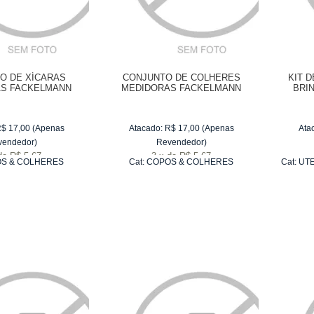
O DE XÍCARAS
CONJUNTO DE COLHERES
KIT 
S FACKELMANN
MEDIDORAS FACKELMANN
BRIN
 AZUL - 4 PEÇAS
VERMELHO - 4 PEÇAS
R$
17,00
(Apenas
Atacado:
R$
17,00
(Apenas
Ata
vendedor)
Revendedor)
de
R$ 5,67
3
x
de
R$ 5,67
S & COLHERES
Cat:
COPOS & COLHERES
Cat:
UTE
DIDORAS
MEDIDORAS