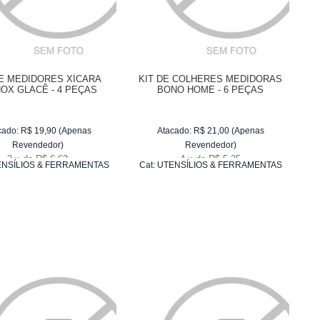
DE MEDIDORES XÍCARA
KIT DE COLHERES MEDIDORAS
OX GLACÊ - 4 PEÇAS
BONO HOME - 6 PEÇAS
cado:
R$
19,90
(Apenas
Atacado:
R$
21,00
(Apenas
Revendedor)
Revendedor)
3
x
de
R$ 6,63
4
x
de
R$ 5,25
NSÍLIOS & FERRAMENTAS
Cat:
UTENSÍLIOS & FERRAMENTAS
PARA ASSAR
PARA ASSAR