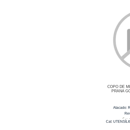
COPO DE M
PRANA G
Atacado:
Re
6
x
Cat:
UTENSÍLI
PA