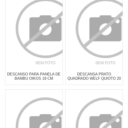
DESCANSO PARA PANELA DE
DESCANSA PRATO
BAMBU OIKOS 19 CM
QUADRADO WELF QUIOTO 20
CM
Atacado:
R$
19,00
(Apenas
Atacado:
R$
39,00
(Apenas
Revendedor)
Revendedor)
3
x
de
R$ 6,33
6
x
de
R$ 6,50
Cat:
DESCANSO PARA COLHER,
Cat:
DESCANSO PARA COLHER,
TRAVESSAS & PANELAS
TRAVESSAS & PANELAS
COMPRAR
COMPRAR