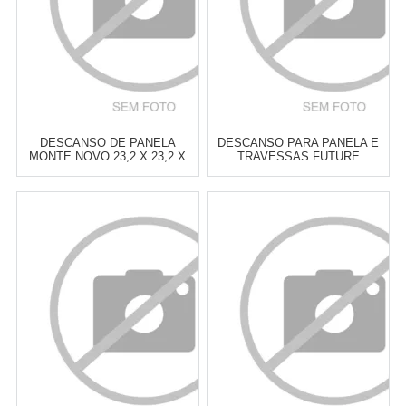
DESCANSO DE PANELA
DESCANSO PARA PANELA E
MONTE NOVO 23,2 X 23,2 X
TRAVESSAS FUTURE
3,2 CM
CAPRICCIO 19 X 19 X 1,5 CM
Atacado:
R$
46,00
(Apenas
Atacado:
R$
74,00
(Apenas
Revendedor)
Revendedor)
6
x
de
R$ 7,67
6
x
de
R$ 12,33
Cat:
DESCANSO PARA COLHER,
Cat:
DESCANSO PARA COLHER,
TRAVESSAS & PANELAS
TRAVESSAS & PANELAS
COMPRAR
COMPRAR