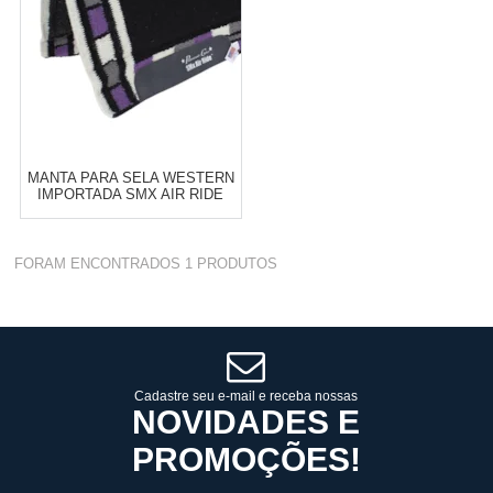
MANTA PARA SELA WESTERN
IMPORTADA SMX AIR RIDE
ESTAMPA NAVAJO -
PROFESSIONAL'S CHOICE
17975
Varejo:
R$
4.050,70
FORAM ENCONTRADOS
1
PRODUTOS
Atacado:
R$
2.550,90
(Apenas
Revendedor)
Cat:
SELARIA EM GERAL
10
x
de
R$ 255,09
COMPRAR
Cadastre seu e-mail e receba nossas
NOVIDADES E
PROMOÇÕES!