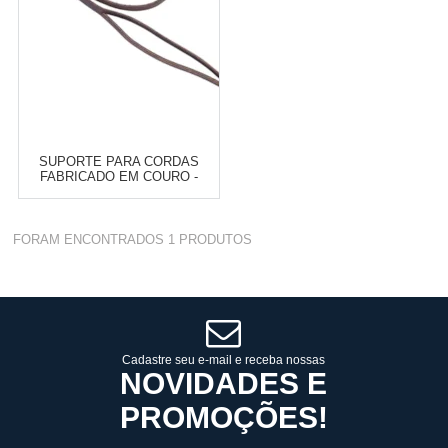
SUPORTE PARA CORDAS
FABRICADO EM COURO -
RODEO WEST 17266
Varejo:
R$
4.050,70
FORAM ENCONTRADOS
1
PRODUTOS
Atacado:
R$
2.550,90
(Apenas
Revendedor)
Cat:
SELARIA EM GERAL
10
x
de
R$ 255,09
COMPRAR
Cadastre seu e-mail e receba nossas
NOVIDADES E
PROMOÇÕES!