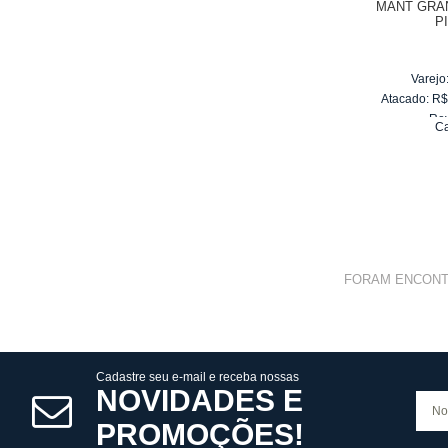
MANT GRA
P
Varejo
Atacado:
R
Re
Ca
10
x
d
FORAM ENCON
Cadastre seu e-mail e receba nossas
NOVIDADES E
PROMOÇÕES!