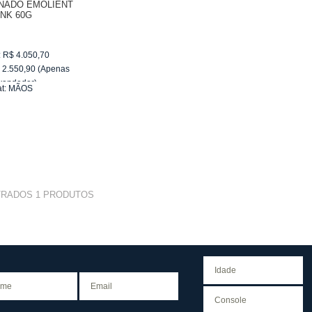
NADO EMOLIENT
INK 60G
:
R$
4.050,70
$
2.550,90
(Apenas
vendedor)
t:
MÃOS
e
R$ 255,09
TRADOS
1
PRODUTOS