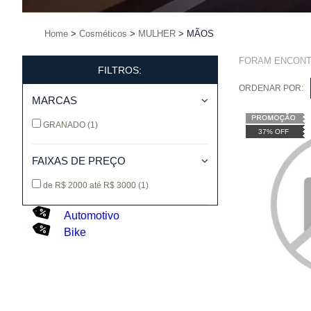
Home
Cosméticos
MULHER
MÃOS
FORAM ENCON
FILTROS:
ORDENAR POR:
MARCAS
GRANADO
(1)
37% OFF
FAIXAS DE PREÇO
de R$ 2000 até R$ 3000
(1)
Automotivo
Bike