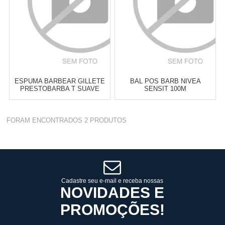
ESPUMA BARBEAR GILLETE
BAL POS BARB NIVEA
PRESTOBARBA T SUAVE
SENSIT 100M
150G
Varejo:
R$
4.050,70
Varejo:
R$
4.050,70
FORAM ENCONTRADOS
2
PRODUTOS
Atacado:
R$
2.550,90
(Apenas
Atacado:
R$
2.550,90
(Apenas
Revendedor)
Revendedor)
Cat:
ROSTO
Cat:
ROSTO
10
x
de
R$ 255,09
10
x
de
R$ 255,09
COMPRAR
COMPRAR
Cadastre seu e-mail e receba nossas
NOVIDADES E
PROMOÇÕES!