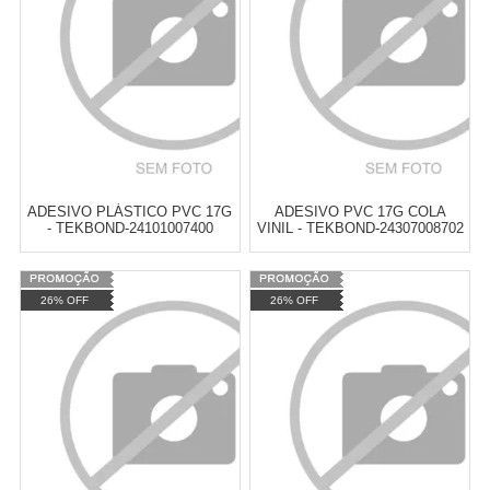
ADESIVO PLÁSTICO PVC 17G
ADESIVO PVC 17G COLA
- TEKBOND-24101007400
VINIL - TEKBOND-24307008702
Varejo:
R$
10,16
Varejo:
R$
12,21
26% OFF
26% OFF
Atacado:
R$
7,42
(Apenas
Atacado:
R$
8,91
(Apenas
Revendedor)
Revendedor)
Cat:
COLAS E VEDADORES
Cat:
COLAS E VEDADORES
COMPRAR
COMPRAR