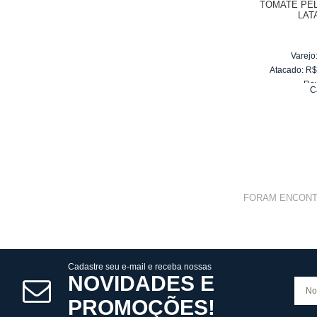
TOMATE PE
LAT
Varejo
Atacado:
R
Re
C
10
x
d
FORAM ENCON
Cadastre seu e-mail e receba nossas
NOVIDADES E
PROMOÇÕES!