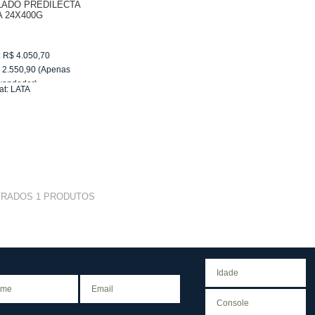
LADO PREDILECTA
A 24X400G
:
R$
4.050,70
$
2.550,90
(Apenas
vendedor)
at:
LATA
e
R$ 255,09
TRADOS
1
PRODUTOS