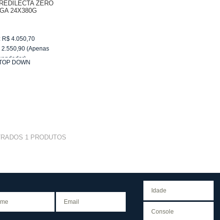
REDILECTA ZERO
GA 24X380G
:
R$
4.050,70
$
2.550,90
(Apenas
vendedor)
TOP DOWN
e
R$ 255,09
TRADOS
1
PRODUTOS