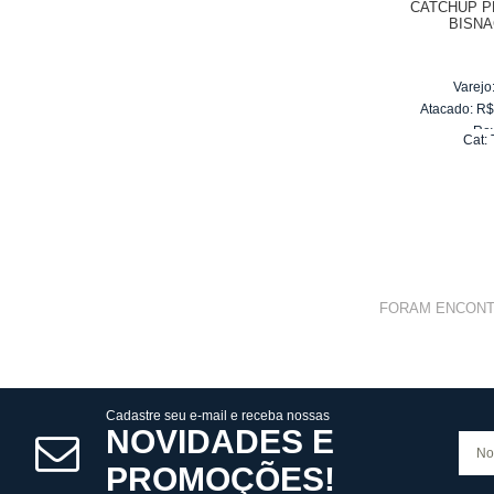
CATCHUP P
BISNA
Varejo
Atacado:
R
Re
Cat:
10
x
d
FORAM ENCON
Cadastre seu e-mail e receba nossas
NOVIDADES E
PROMOÇÕES!