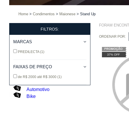
Home
Condimentos
Maionese
Stand Up
FORAM ENCON
FILTROS:
ORDENAR POR:
MARCAS
PREDILECTA
(1)
37% OFF
FAIXAS DE PREÇO
de R$ 2000 até R$ 3000
(1)
Automotivo
Bike