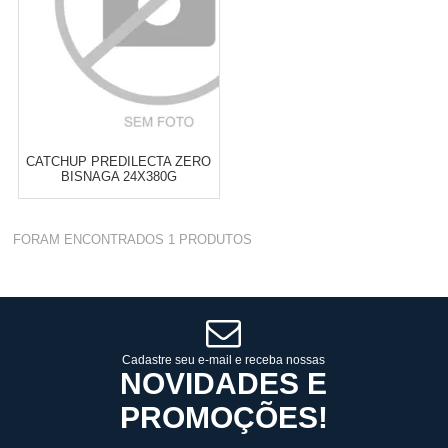
CATCHUP PREDILECTA ZERO
BISNAGA 24X380G
Varejo:
R$
4.050,70
FORAM ENCONTRADOS
1
PRODUTOS
Atacado:
R$
2.550,90
(Apenas
Revendedor)
Cat:
TOP DOWN
10
x
de
R$ 255,09
COMPRAR
Cadastre seu e-mail e receba nossas
NOVIDADES E
PROMOÇÕES!