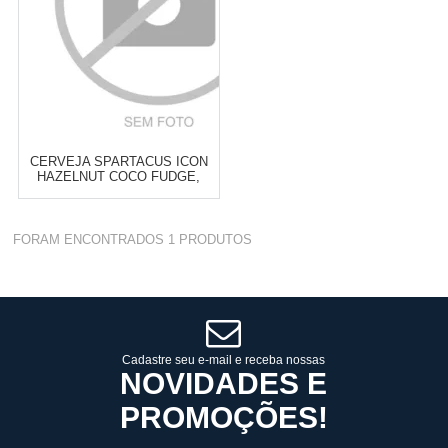
CERVEJA SPARTACUS ICON
HAZELNUT COCO FUDGE,
473ML
Varejo:
R$
4.050,70
FORAM ENCONTRADOS
1
PRODUTOS
Atacado:
R$
2.550,90
(Apenas
Revendedor)
Cat:
RUSSIAN IMPERIAL STOUT
10
x
de
R$ 255,09
COMPRAR
Cadastre seu e-mail e receba nossas
NOVIDADES E
PROMOÇÕES!