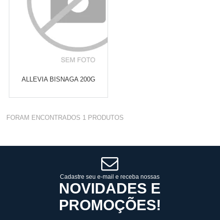
ALLEVIA BISNAGA 200G
Varejo:
R$
4.050,70
FORAM ENCONTRADOS
1
PRODUTOS
Atacado:
R$
2.550,90
(Apenas
Revendedor)
Cat:
PÉS
10
x
de
R$ 255,09
COMPRAR
Cadastre seu e-mail e receba nossas
NOVIDADES E
PROMOÇÕES!