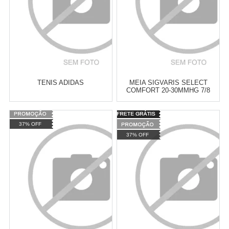
TENIS ADIDAS
MEIA SIGVARIS SELECT
COMFORT 20-30MMHG 7/8
Varejo:
R$
4.050,70
Varejo:
R$
4.050,70
37% OFF
Atacado:
R$
2.550,90
(Apenas
Atacado:
R$
2.550,90
(Apenas
37% OFF
Revendedor)
Revendedor)
Cat:
FUTSAL
Cat:
FUTSAL
10
x
de
R$ 255,09
10
x
de
R$ 255,09
COMPRAR
COMPRAR