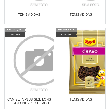
TENIS ADIDAS
TENIS ADIDAS
Varejo:
R$
4.050,70
Varejo:
R$
4.050,70
37% OFF
37% OFF
Atacado:
R$
2.550,90
(Apenas
Atacado:
R$
2.550,90
(Apenas
Revendedor)
Revendedor)
Cat:
CAMPO
Cat:
CAMPO
10
x
de
R$ 255,09
10
x
de
R$ 255,09
COMPRAR
COMPRAR
CAMISETA PLUS SIZE LONG
TENIS ADIDAS
ISLAND PIERRE CHUMBO