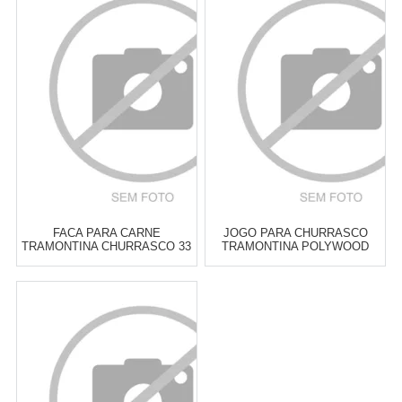
FACA PARA CARNE
JOGO PARA CHURRASCO
TRAMONTINA CHURRASCO 33
TRAMONTINA POLYWOOD
CM
VERMELHO - 12 PEÇAS
Atacado:
R$
36,00
(Apenas
Atacado:
R$
169,00
(Apenas
Revendedor)
Revendedor)
6
x
de
R$ 6,00
6
x
de
R$ 28,17
Cat:
TALHERES DE
Cat:
TALHERES DE
CHURRASCO
CHURRASCO
COMPRAR
COMPRAR