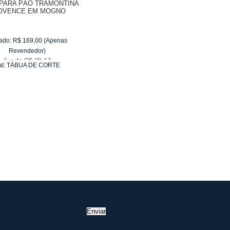
PARA PÃO TRAMONTINA
OVENCE EM MOGNO
ANO COM CABO 48 X 19
CM
ado:
R$
169,00
(Apenas
Revendedor)
6
x
de
R$ 28,17
at:
TÁBUA DE CORTE
Enviar