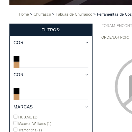
Home
Churrasco
Tábuas de Churrasco
Ferramentas de Coz
FORAM ENCON
FILTROS:
ORDENAR POR:
COR
COR
MARCAS
HUB.ME
(1)
Maxwell Williams
(1)
Tramontina
(1)