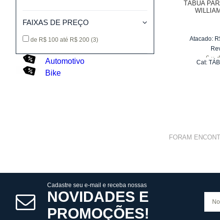
TÁBUA PA
WILLIAM
FAIXAS DE PREÇO
Atacado:
R
de R$ 100 até R$ 200
(3)
Re
6
x
d
Automotivo
Cat:
TÁB
Bike
FORAM ENCON
Cadastre seu e-mail e receba nossas
NOVIDADES E
PROMOÇÕES!