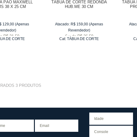
RA PÃO MAXWELL
TÁBUA DE CORTE REDONDA
TÁBUA 
S 38 X 25 CM
HUB.ME 30 CM
PR
AFRIC
$
129,00
(Apenas
Atacado:
R$
159,00
(Apenas
Atac
vendedor)
Revendedor)
e
R$ 21,50
6
x
de
R$ 26,50
UA DE CORTE
Cat:
TÁBUA DE CORTE
C
TRADOS
3
PRODUTOS