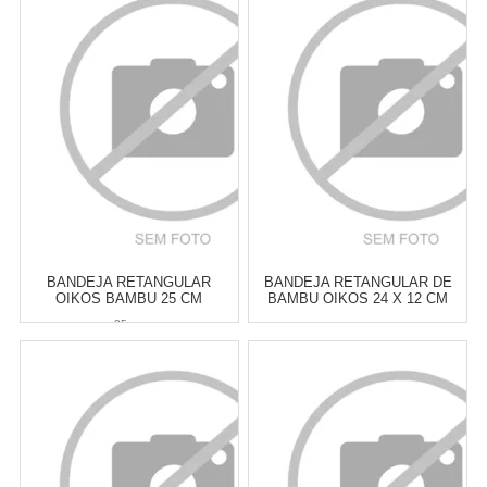
BANDEJA RETANGULAR
BANDEJA RETANGULAR DE
OIKOS BAMBU 25 CM
BAMBU OIKOS 24 X 12 CM
25 cm
Atacado:
R$
51,00
(Apenas
Atacado:
R$
43,00
(Apenas
Revendedor)
Revendedor)
6
x
de
R$ 8,50
6
x
de
R$ 7,17
Cat:
TÁBUAS DE CHURRASCO
Cat:
TÁBUAS DE CHURRASCO
COMPRAR
COMPRAR