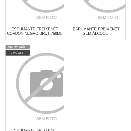
ESPUMANTE FREIXENET
ESPUMANTE FREIXENET
CORDÓN NEGRO BRUT 750ML
SEM ÁLCOOL -
DESALCOOLIZADO 750ML
Varejo:
R$
4.050,70
Varejo:
R$
4.050,70
37% OFF
Atacado:
R$
2.550,90
(Apenas
Atacado:
R$
2.550,90
(Apenas
Revendedor)
Revendedor)
Cat:
CAVA
Cat:
CAVA
10
x
de
R$ 255,09
10
x
de
R$ 255,09
COMPRAR
COMPRAR
ESPUMANTE FREIXENET