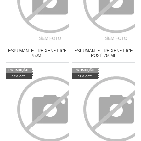
ESPUMANTE FREIXENET ICE
ESPUMANTE FREIXENET ICE
750ML
ROSÉ 750ML
Varejo:
R$
4.050,70
Varejo:
R$
4.050,70
37% OFF
37% OFF
Atacado:
R$
2.550,90
(Apenas
Atacado:
R$
2.550,90
(Apenas
Revendedor)
Revendedor)
Cat:
CAVA
Cat:
CAVA
10
x
de
R$ 255,09
10
x
de
R$ 255,09
COMPRAR
COMPRAR