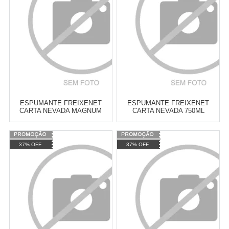
COMPRAR
COMPRAR
ESPUMANTE FREIXENET
ESPUMANTE FREIXENET
CARTA NEVADA MAGNUM
CARTA NEVADA 750ML
1,5L
Varejo:
R$
4.050,70
Varejo:
R$
4.050,70
37% OFF
37% OFF
Atacado:
R$
2.550,90
(Apenas
Atacado:
R$
2.550,90
(Apenas
Revendedor)
Revendedor)
Cat:
CAVA
Cat:
CAVA
10
x
de
R$ 255,09
10
x
de
R$ 255,09
COMPRAR
COMPRAR