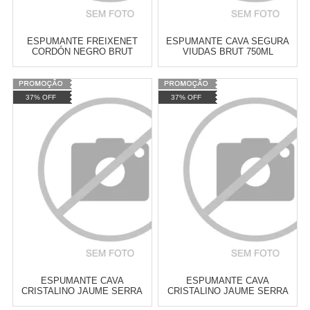
ESPUMANTE FREIXENET
ESPUMANTE CAVA SEGURA
CORDÓN NEGRO BRUT
VIUDAS BRUT 750ML
MAGNUM 1,5L
Varejo:
R$
4.050,70
Varejo:
R$
4.050,70
37% OFF
37% OFF
Atacado:
R$
2.550,90
(Apenas
Atacado:
R$
2.550,90
(Apenas
Revendedor)
Revendedor)
Cat:
CAVA
Cat:
CAVA
10
x
de
R$ 255,09
10
x
de
R$ 255,09
COMPRAR
COMPRAR
ESPUMANTE CAVA
ESPUMANTE CAVA
CRISTALINO JAUME SERRA
CRISTALINO JAUME SERRA
SEMI-SECO 750ML
BRUT 750ML