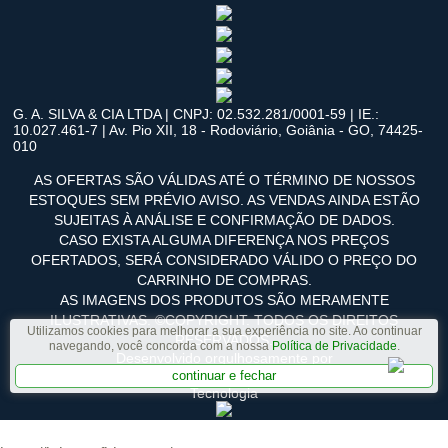
G. A. SILVA & CIA LTDA | CNPJ: 02.532.281/0001-59 | IE.:
10.027.461-7 | Av. Pio XII, 18 - Rodoviário, Goiânia - GO, 74425-
010
AS OFERTAS SÃO VÁLIDAS ATÉ O TÉRMINO DE NOSSOS
ESTOQUES SEM PRÉVIO AVISO. AS VENDAS AINDA ESTÃO
SUJEITAS À ANÁLISE E CONFIRMAÇÃO DE DADOS.
CASO EXISTA ALGUMA DIFERENÇA NOS PREÇOS
OFERTADOS, SERÁ CONSIDERADO VÁLIDO O PREÇO DO
CARRINHO DE COMPRAS.
AS IMAGENS DOS PRODUTOS SÃO MERAMENTE
ILUSTRATIVAS. ©COPYRIGHT. TODOS OS DIREITOS
Utilizamos cookies para melhorar a sua experiência no site. Ao continuar
RESERVADOS.
navegando, você concorda com a nossa
Política de Privacidade
.
Desenvolvido orgulhosamente por
continuar e fechar
Tecnologia