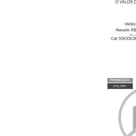
O VALOR 
Varejo
Atacado:
R
Re
Cat:
SOCIOLO
10
x
d
DA I
37% OFF