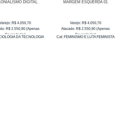
ONIALISMO DIGITAL
MARGEM ESQUERDA 01
Varejo:
R$
4.050,70
Varejo:
R$
4.050,70
do:
R$
2.550,90
(Apenas
Atacado:
R$
2.550,90
(Apenas
Revendedor)
Revendedor)
CIOLOGIA DA TECNOLOGIA
Cat:
FEMINISMO E LUTA FEMINISTA
10
x
de
R$ 255,09
10
x
de
R$ 255,09
DA INFORMAÇÃO