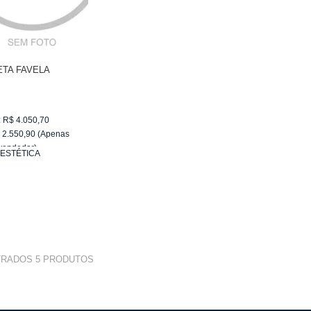
ETA FAVELA
:
R$
4.050,70
$
2.550,90
(Apenas
vendedor)
:
ESTÉTICA
e
R$ 255,09
TRADOS
5
PRODUTOS