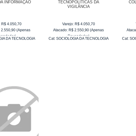
DA INFORMAÇÃO
TECNOPOLÍTICAS DA
COL
VIGILÂNCIA
:
R$
4.050,70
Varejo:
R$
4.050,70
$
2.550,90
(Apenas
Atacado:
R$
2.550,90
(Apenas
Ataca
vendedor)
Revendedor)
GIA DA TECNOLOGIA
Cat:
SOCIOLOGIA DA TECNOLOGIA
Cat:
SO
e
R$ 255,09
10
x
de
R$ 255,09
NFORMAÇÃO
DA INFORMAÇÃO