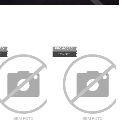
F
37% OFF