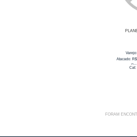
PLAN
Varejo
Atacado:
R
Re
Cat
10
x
d
FORAM ENCON