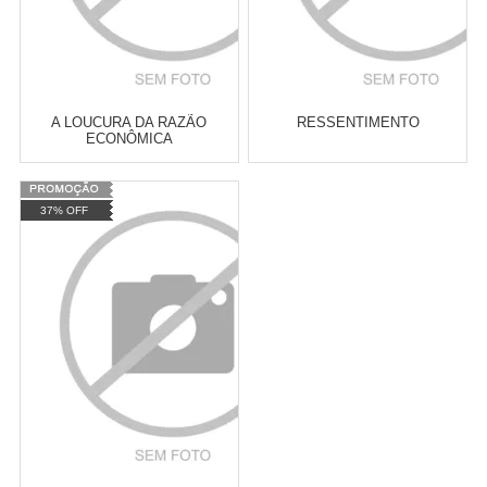
A LOUCURA DA RAZÃO
RESSENTIMENTO
ECONÔMICA
Varejo:
R$
4.050,70
Varejo:
R$
4.050,70
37% OFF
Atacado:
R$
2.550,90
(Apenas
Atacado:
R$
2.550,90
(Apenas
Revendedor)
Revendedor)
Cat:
ECONOMIA MARXISTA
Cat:
LITERATURA CLÁSSICA
10
x
de
R$ 255,09
10
x
de
R$ 255,09
COMPRAR
COMPRAR