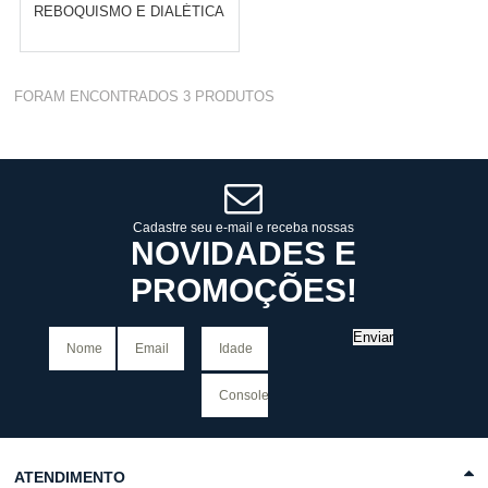
REBOQUISMO E DIALÉTICA
Varejo:
R$
4.050,70
FORAM ENCONTRADOS
3
PRODUTOS
Atacado:
R$
2.550,90
(Apenas
Revendedor)
Cat:
FILOSOFIA MARXISTA
10
x
de
R$ 255,09
COMPRAR
Cadastre seu e-mail e receba nossas
NOVIDADES E
PROMOÇÕES!
Enviar
ATENDIMENTO