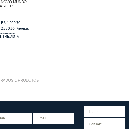
M NOVO MUNDO
ASCER
:
R$
4.050,70
$
2.550,90
(Apenas
vendedor)
NTREVISTA
e
R$ 255,09
TRADOS
1
PRODUTOS