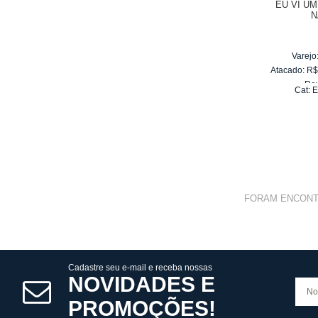
EU VI U
N
Varejo
Atacado:
R
Re
Cat:
E
10
x
d
FORAM ENCON
Cadastre seu e-mail e receba nossas
NOVIDADES E
PROMOÇÕES!