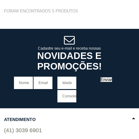
Varejo:
R$
4.050,70
FORAM ENCONTRADOS
5
PRODUTOS
Atacado:
R$
2.550,90
(Apenas
Revendedor)
Cat:
TRENCH COAT
10
x
de
R$ 255,09
COMPRAR
Cadastre seu e-mail e receba nossas
NOVIDADES E
PROMOÇÕES!
Enviar
ATENDIMENTO
(41) 3039 6901