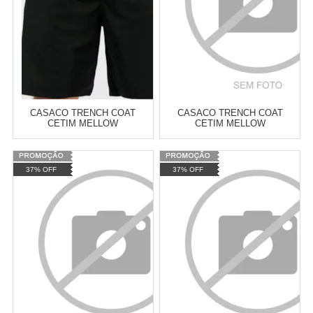
CASACO TRENCH COAT
CASACO TRENCH COAT
CETIM MELLOW
CETIM MELLOW
Varejo:
R$
4.050,70
Varejo:
R$
4.050,70
37% OFF
37% OFF
Atacado:
R$
2.550,90
(Apenas
Atacado:
R$
2.550,90
(Apenas
Revendedor)
Revendedor)
Cat:
TRENCH COAT
Cat:
TRENCH COAT
10
x
de
R$ 255,09
10
x
de
R$ 255,09
COMPRAR
COMPRAR