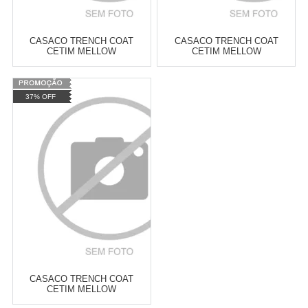
CASACO TRENCH COAT
CASACO TRENCH COAT
CETIM MELLOW
CETIM MELLOW
Varejo:
R$
4.050,70
Varejo:
R$
4.050,70
37% OFF
Atacado:
R$
2.550,90
(Apenas
Atacado:
R$
2.550,90
(Apenas
Revendedor)
Revendedor)
Cat:
TRENCH COAT
Cat:
TRENCH COAT
10
x
de
R$ 255,09
10
x
de
R$ 255,09
COMPRAR
COMPRAR
CASACO TRENCH COAT
CETIM MELLOW