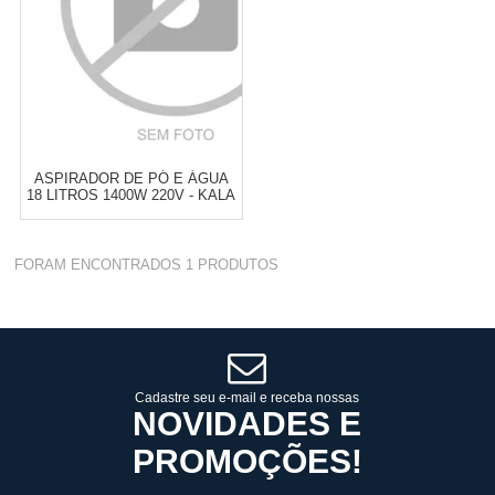
ASPIRADOR DE PÓ E ÁGUA
18 LITROS 1400W 220V - KALA
Varejo:
R$
4.050,70
FORAM ENCONTRADOS
1
PRODUTOS
Atacado:
R$
2.550,90
(Apenas
Revendedor)
Cat:
LIMPEZA DOMÉSTICA
10
x
de
R$ 255,09
COMPRAR
Cadastre seu e-mail e receba nossas
NOVIDADES E
PROMOÇÕES!