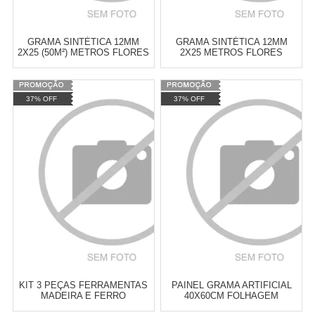
GRAMA SINTÉTICA 12MM
GRAMA SINTÉTICA 12MM
2X25 (50M²) METROS FLORES
2X25 METROS FLORES
JARDIM CAMPO DUB2785-2
JARDIM CAMPO DUB2785-1
37% OFF
37% OFF
Cat:
JARDIM
Cat:
JARDIM
TELEVENDAS TESTE DE
TELEVENDAS TESTE DE
TELEVENDAS
TELEVENDAS
ESTAMOS EFETUANDO
ESTAMOS EFETUANDO
TESTES
TESTES
KIT 3 PEÇAS FERRAMENTAS
PAINEL GRAMA ARTIFICIAL
MADEIRA E FERRO
40X60CM FOLHAGEM
JARDINAGEM JARDIM HORTA
SAMAMBAIA JM240