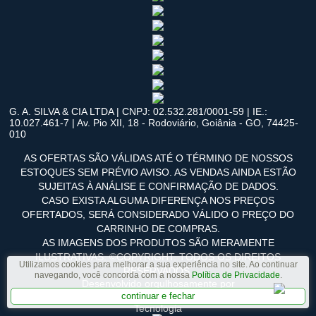
G. A. SILVA & CIA LTDA | CNPJ: 02.532.281/0001-59 | IE.:
10.027.461-7 | Av. Pio XII, 18 - Rodoviário, Goiânia - GO, 74425-
010
AS OFERTAS SÃO VÁLIDAS ATÉ O TÉRMINO DE NOSSOS
ESTOQUES SEM PRÉVIO AVISO. AS VENDAS AINDA ESTÃO
SUJEITAS À ANÁLISE E CONFIRMAÇÃO DE DADOS.
CASO EXISTA ALGUMA DIFERENÇA NOS PREÇOS
OFERTADOS, SERÁ CONSIDERADO VÁLIDO O PREÇO DO
CARRINHO DE COMPRAS.
AS IMAGENS DOS PRODUTOS SÃO MERAMENTE
ILUSTRATIVAS. ©COPYRIGHT. TODOS OS DIREITOS
Utilizamos cookies para melhorar a sua experiência no site. Ao continuar
RESERVADOS.
navegando, você concorda com a nossa
Política de Privacidade
.
Desenvolvido orgulhosamente por
continuar e fechar
Tecnologia