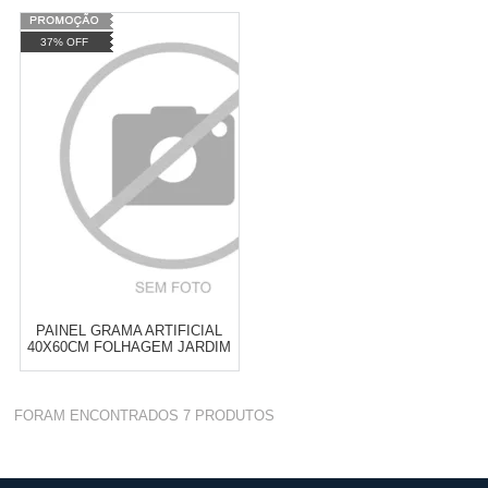
YS-287
37% OFF
Cat:
JARDIM
Cat:
JARDIM
TELEVENDAS TESTE DE
TELEVENDAS TESTE DE
TELEVENDAS
TELEVENDAS
ESTAMOS EFETUANDO
ESTAMOS EFETUANDO
TESTES
TESTES
PAINEL GRAMA ARTIFICIAL
40X60CM FOLHAGEM JARDIM
JM239
FORAM ENCONTRADOS
7
PRODUTOS
Cat:
JARDIM