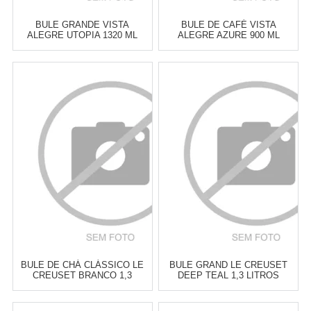
BULE GRANDE VISTA
BULE DE CAFÉ VISTA
ALEGRE UTOPIA 1320 ML
ALEGRE AZURE 900 ML
Atacado:
R$
408,00
(Apenas
Atacado:
R$
444,00
(Apenas
Revendedor)
Revendedor)
6
x
de
R$ 68,00
6
x
de
R$ 74,00
Cat:
BULES
Cat:
BULES
COMPRAR
COMPRAR
BULE DE CHÁ CLÁSSICO LE
BULE GRAND LE CREUSET
CREUSET BRANCO 1,3
DEEP TEAL 1,3 LITROS
LITROS