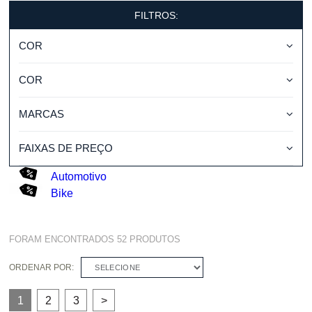
FILTROS:
COR
COR
MARCAS
FAIXAS DE PREÇO
Automotivo
Bike
FORAM ENCONTRADOS
52
PRODUTOS
ORDENAR POR:
SELECIONE
1
2
3
>