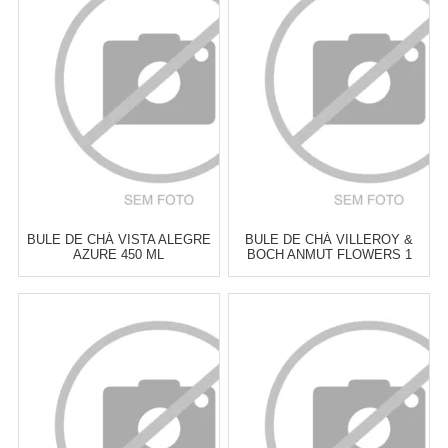
6
x
de
R$ 41,50
6
x
de
R$ 43,33
Cat:
BULES
Cat:
BULES
COMPRAR
COMPRAR
BULE DE CHÁ VISTA ALEGRE
BULE DE CHÁ VILLEROY &
AZURE 450 ML
BOCH ANMUT FLOWERS 1
LITRO
Atacado:
R$
277,00
(Apenas
Atacado:
R$
385,00
(Apenas
Revendedor)
Revendedor)
6
x
de
R$ 46,17
6
x
de
R$ 64,17
Cat:
BULES
Cat:
BULES
COMPRAR
COMPRAR