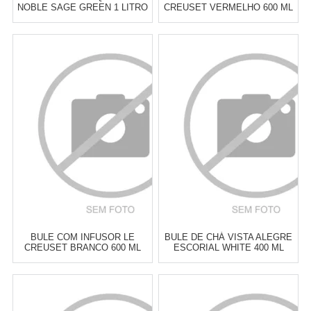
NOBLE SAGE GREEN 1 LITRO
CREUSET VERMELHO 600 ML
Atacado:
R$
249,00
(Apenas
Atacado:
R$
249,00
(Apenas
Revendedor)
Revendedor)
6
x
de
R$ 41,50
6
x
de
R$ 41,50
Cat:
BULES
Cat:
BULES
COMPRAR
COMPRAR
BULE COM INFUSOR LE
BULE DE CHÁ VISTA ALEGRE
CREUSET BRANCO 600 ML
ESCORIAL WHITE 400 ML
Atacado:
R$
249,00
(Apenas
Atacado:
R$
260,00
(Apenas
Revendedor)
Revendedor)