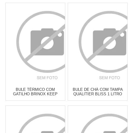
BULE TÉRMICO COM
BULE DE CHÁ COM TAMPA
GATILHO BRINOX KEEP
QUALITIER BLISS 1 LITRO
BRANCO 500 ML
Atacado:
R$
129,00
(Apenas
Atacado:
R$
169,00
(Apenas
Revendedor)
Revendedor)
6
x
de
R$ 21,50
6
x
de
R$ 28,17
Cat:
BULES
Cat:
BULES