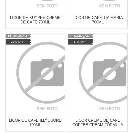
LICOR DE KUYPER CREME
LICOR DE CAFÉ TIA MARIA
DE CAFÉ 700ML
700ML
Varejo:
R$
4.050,70
Varejo:
R$
4.050,70
37% OFF
37% OFF
Atacado:
R$
2.550,90
(Apenas
Atacado:
R$
2.550,90
(Apenas
Revendedor)
Revendedor)
Cat:
CAFÉ
Cat:
CAFÉ
10
x
de
R$ 255,09
10
x
de
R$ 255,09
COMPRAR
COMPRAR
LICOR DE CAFÉ ILLYQUORE
LICOR CREME DE CAFÉ
700ML
COFFEE CREAM FÓRMULA
720ML