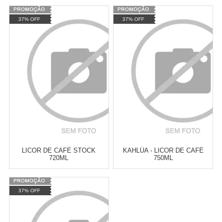
Varejo:
R$
4.050,70
Varejo:
R$
4.050,70
37% OFF
37% OFF
Atacado:
R$
2.550,90
(Apenas
Atacado:
R$
2.550,90
(Apenas
Revendedor)
Revendedor)
Cat:
CAFÉ
Cat:
CAFÉ
10
x
de
R$ 255,09
10
x
de
R$ 255,09
COMPRAR
COMPRAR
LICOR DE CAFÉ STOCK
KAHLÚA - LICOR DE CAFÉ
720ML
750ML
Varejo:
R$
4.050,70
Varejo:
R$
4.050,70
37% OFF
Atacado:
R$
2.550,90
(Apenas
Atacado:
R$
2.550,90
(Apenas
Revendedor)
Revendedor)
Cat:
CAFÉ
Cat:
CAFÉ
10
x
de
R$ 255,09
10
x
de
R$ 255,09