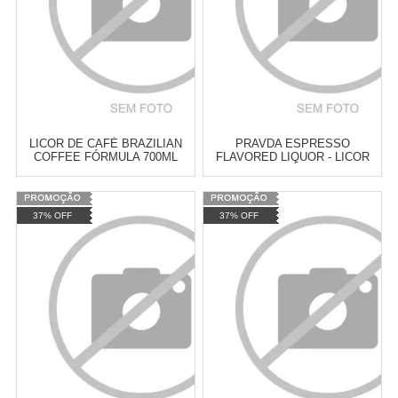
LICOR DE CAFÉ BRAZILIAN
PRAVDA ESPRESSO
COFFEE FÓRMULA 700ML
FLAVORED LIQUOR - LICOR
DE CAFÉ 750ML
Varejo:
R$
4.050,70
Varejo:
R$
4.050,70
37% OFF
37% OFF
Atacado:
R$
2.550,90
(Apenas
Atacado:
R$
2.550,90
(Apenas
Revendedor)
Revendedor)
Cat:
CAFÉ
Cat:
CAFÉ
10
x
de
R$ 255,09
10
x
de
R$ 255,09
COMPRAR
COMPRAR