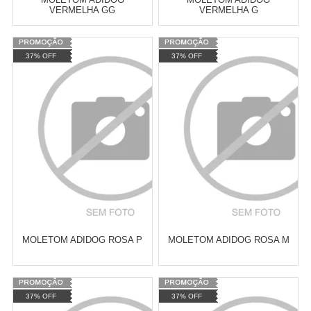
VERMELHA GG
VERMELHA G
Varejo:
R$
4.050,70
Varejo:
R$
4.050,70
37% OFF
37% OFF
Atacado:
R$
2.550,90
(Apenas
Atacado:
R$
2.550,90
(Apenas
Revendedor)
Revendedor)
Cat:
ROUPAS DE INVERNO
Cat:
ROUPAS DE INVERNO
10
x
de
R$ 255,09
10
x
de
R$ 255,09
COMPRAR
COMPRAR
MOLETOM ADIDOG ROSA P
MOLETOM ADIDOG ROSA M
Varejo:
R$
4.050,70
Varejo:
R$
4.050,70
37% OFF
37% OFF
Atacado:
R$
2.550,90
(Apenas
Atacado:
R$
2.550,90
(Apenas