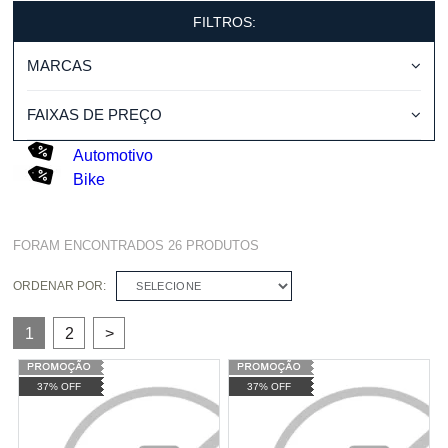
FILTROS:
MARCAS
FAIXAS DE PREÇO
Automotivo
Bike
FORAM ENCONTRADOS
26
PRODUTOS
ORDENAR POR:
SELECIONE
1
2
>
37% OFF
37% OFF