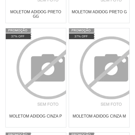
MOLETOM ADIDOG PRETO
MOLETOM ADIDOG PRETO G
GG
Varejo:
R$
4.050,70
Varejo:
R$
4.050,70
37% OFF
37% OFF
Atacado:
R$
2.550,90
(Apenas
Atacado:
R$
2.550,90
(Apenas
Revendedor)
Revendedor)
Cat:
ROUPAS DE INVERNO
Cat:
ROUPAS DE INVERNO
10
x
de
R$ 255,09
10
x
de
R$ 255,09
COMPRAR
COMPRAR
MOLETOM ADIDOG CINZA P
MOLETOM ADIDOG CINZA M