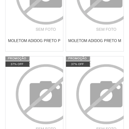
MOLETOM ADIDOG PRETO P
MOLETOM ADIDOG PRETO M
Varejo:
R$
4.050,70
Varejo:
R$
4.050,70
37% OFF
37% OFF
Atacado:
R$
2.550,90
(Apenas
Atacado:
R$
2.550,90
(Apenas
Revendedor)
Revendedor)
Cat:
ROUPAS DE INVERNO
Cat:
ROUPAS DE INVERNO
10
x
de
R$ 255,09
10
x
de
R$ 255,09
COMPRAR
COMPRAR