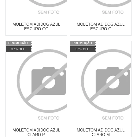
MOLETOM ADIDOG AZUL
MOLETOM ADIDOG AZUL
ESCURO GG
ESCURO G
Varejo:
R$
4.050,70
Varejo:
R$
4.050,70
37% OFF
37% OFF
Atacado:
R$
2.550,90
(Apenas
Atacado:
R$
2.550,90
(Apenas
Revendedor)
Revendedor)
Cat:
ROUPAS DE INVERNO
Cat:
ROUPAS DE INVERNO
10
x
de
R$ 255,09
10
x
de
R$ 255,09
COMPRAR
COMPRAR
MOLETOM ADIDOG AZUL
MOLETOM ADIDOG AZUL
CLARO P
CLARO M