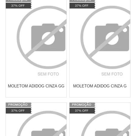
Varejo:
R$
4.050,70
Varejo:
R$
4.050,70
37% OFF
37% OFF
Atacado:
R$
2.550,90
(Apenas
Atacado:
R$
2.550,90
(Apenas
Revendedor)
Revendedor)
Cat:
ROUPAS DE INVERNO
Cat:
ROUPAS DE INVERNO
10
x
de
R$ 255,09
10
x
de
R$ 255,09
COMPRAR
COMPRAR
MOLETOM ADIDOG CINZA GG
MOLETOM ADIDOG CINZA G
Varejo:
R$
4.050,70
Varejo:
R$
4.050,70
37% OFF
37% OFF
Atacado:
R$
2.550,90
(Apenas
Atacado:
R$
2.550,90
(Apenas
Revendedor)
Revendedor)
Cat:
ROUPAS DE INVERNO
Cat:
ROUPAS DE INVERNO
10
x
de
R$ 255,09
10
x
de
R$ 255,09