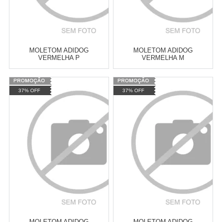
MOLETOM ADIDOG
MOLETOM ADIDOG
VERMELHA P
VERMELHA M
Varejo:
R$
4.050,70
Varejo:
R$
4.050,70
37% OFF
37% OFF
Atacado:
R$
2.550,90
(Apenas
Atacado:
R$
2.550,90
(Apenas
Revendedor)
Revendedor)
Cat:
ROUPAS DE INVERNO
Cat:
ROUPAS DE INVERNO
10
x
de
R$ 255,09
10
x
de
R$ 255,09
COMPRAR
COMPRAR
MOLETOM ADIDOG
MOLETOM ADIDOG