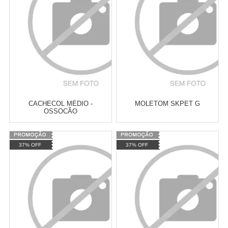
CACHECOL MÉDIO -
MOLETOM SKPET G
OSSOCÃO
Varejo:
R$
4.050,70
Varejo:
R$
4.050,70
37% OFF
37% OFF
Atacado:
R$
2.550,90
(Apenas
Atacado:
R$
2.550,90
(Apenas
Revendedor)
Revendedor)
Cat:
ROUPAS DE INVERNO
Cat:
ROUPAS DE INVERNO
10
x
de
R$ 255,09
10
x
de
R$ 255,09
COMPRAR
COMPRAR