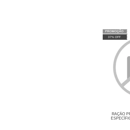
37% OFF
RAÇÃO P
ESPECÍFI
BULLDOG F