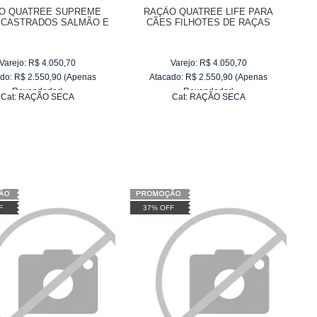
O QUATREE SUPREME
RAÇÃO QUATREE LIFE PARA
 CASTRADOS SALMÃO E
CÃES FILHOTES DE RAÇAS
BATATA DOCE
PEQUENAS
Varejo:
R$
4.050,70
Varejo:
R$
4.050,70
do:
R$
2.550,90
(Apenas
Atacado:
R$
2.550,90
(Apenas
Revendedor)
Revendedor)
Cat:
RAÇÃO SECA
Cat:
RAÇÃO SECA
10
x
de
R$ 255,09
10
x
de
R$ 255,09
F
37% OFF