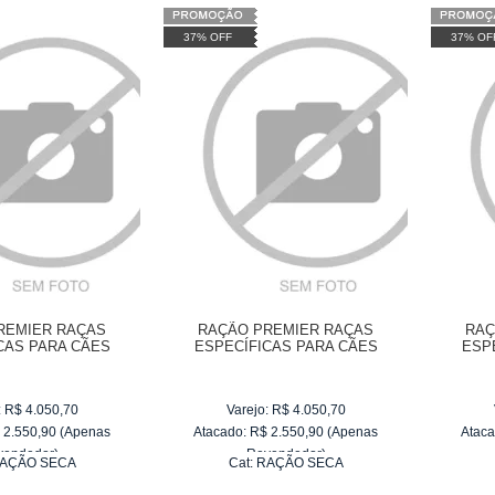
37% OFF
37% OF
REMIER RAÇAS
RAÇÃO PREMIER RAÇAS
RAÇ
CAS PARA CÃES
ESPECÍFICAS PARA CÃES
ESP
ES ADULTOS
LHASA APSO ADULTOS
GOLDE
:
R$
4.050,70
Varejo:
R$
4.050,70
$
2.550,90
(Apenas
Atacado:
R$
2.550,90
(Apenas
Ataca
vendedor)
Revendedor)
AÇÃO SECA
Cat:
RAÇÃO SECA
e
R$ 255,09
10
x
de
R$ 255,09