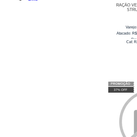
RAÇÃO VE
STRU
Varejo
Atacado:
R
Re
Cat:
R
10
x
d
37% OFF