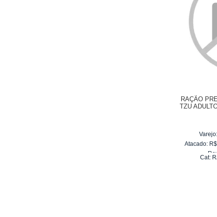
RAÇÃO PRE
TZU ADULT
Varejo
Atacado:
R
Re
Cat:
R
10
x
d