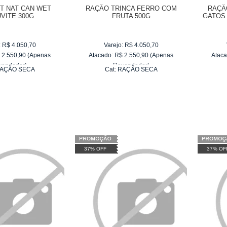
T NAT CAN WET
RAÇÃO TRINCA FERRO COM
RAÇÃ
VITE 300G
FRUTA 500G
GATOS
:
R$
4.050,70
Varejo:
R$
4.050,70
$
2.550,90
(Apenas
Atacado:
R$
2.550,90
(Apenas
Ataca
vendedor)
Revendedor)
AÇÃO SECA
Cat:
RAÇÃO SECA
e
R$ 255,09
10
x
de
R$ 255,09
37% OFF
37% OF