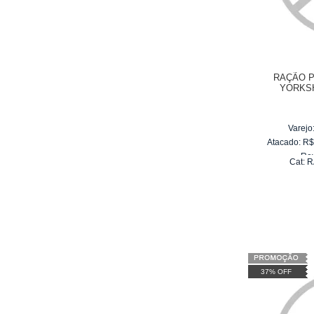
RAÇÃO 
YORKS
Varejo
Atacado:
R
Re
Cat:
R
10
x
d
37% OFF