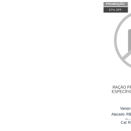
37% OFF
RAÇÃO P
ESPECÍFI
MALT
Varejo
Atacado:
R
Re
Cat:
R
10
x
d