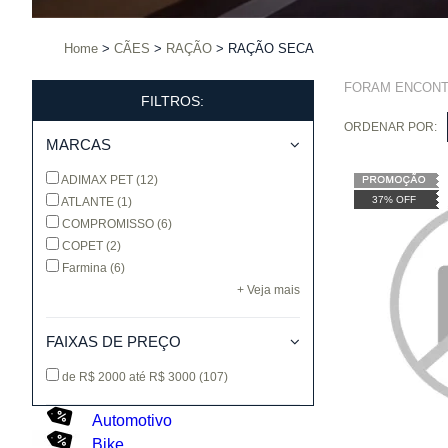
Home
CÃES
RAÇÃO
RAÇÃO SECA
FORAM ENCON
FILTROS:
ORDENAR POR:
MARCAS
ADIMAX PET
(12)
37% OFF
ATLANTE
(1)
COMPROMISSO
(6)
COPET
(2)
Farmina
(6)
+ Veja mais
FAIXAS DE PREÇO
de R$ 2000 até R$ 3000
(107)
Automotivo
Bike