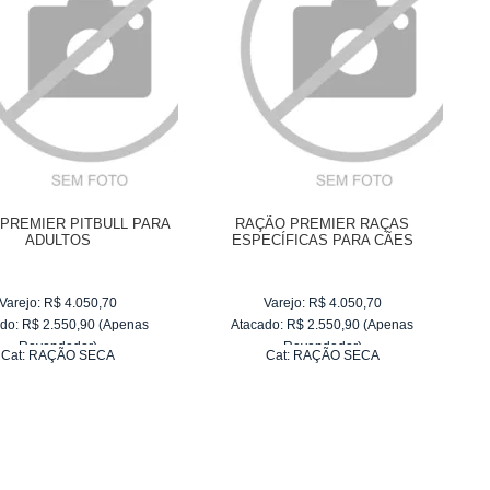
PREMIER PITBULL PARA
RAÇÃO PREMIER RAÇAS
ADULTOS
ESPECÍFICAS PARA CÃES
MALTES FILHOTE
Varejo:
R$
4.050,70
Varejo:
R$
4.050,70
do:
R$
2.550,90
(Apenas
Atacado:
R$
2.550,90
(Apenas
Revendedor)
Revendedor)
Cat:
RAÇÃO SECA
Cat:
RAÇÃO SECA
10
x
de
R$ 255,09
10
x
de
R$ 255,09