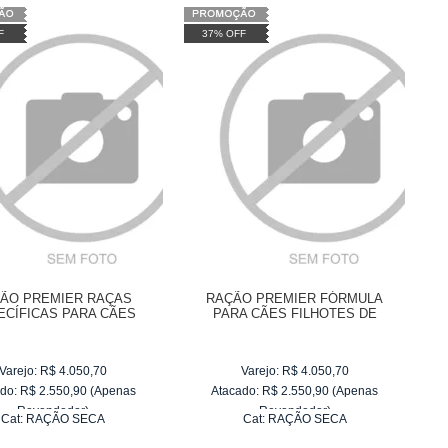
F
37% OFF
ÃO PREMIER RAÇAS
RAÇÃO PREMIER FÓRMULA
ECÍFICAS PARA CÃES
PARA CÃES FILHOTES DE
N RETRIVER ADULTOS
RAÇAS PEQUENAS
Varejo:
R$
4.050,70
Varejo:
R$
4.050,70
do:
R$
2.550,90
(Apenas
Atacado:
R$
2.550,90
(Apenas
Revendedor)
Revendedor)
Cat:
RAÇÃO SECA
Cat:
RAÇÃO SECA
10
x
de
R$ 255,09
10
x
de
R$ 255,09