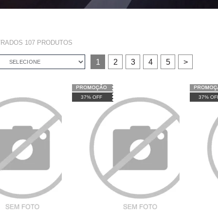
TRADOS
107
PRODUTOS
1
2
3
4
5
>
SELECIONE
37% OFF
37% OF