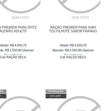
 PREMIER PARA SPITZ
RAÇÃO PREMIER PARA SHIH
ALEMÃO ADULTO
TZU FILHOTE SABOR FRANGO
Varejo:
R$
4.050,70
Varejo:
R$
4.050,70
do:
R$
2.550,90
(Apenas
Atacado:
R$
2.550,90
(Apenas
Revendedor)
Revendedor)
Cat:
RAÇÃO SECA
Cat:
RAÇÃO SECA
10
x
de
R$ 255,09
10
x
de
R$ 255,09
F
37% OFF