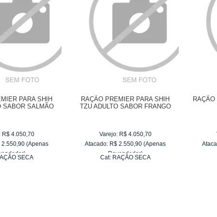
MIER PARA SHIH
RAÇÃO PREMIER PARA SHIH
RAÇÃO 
O SABOR SALMÃO
TZU ADULTO SABOR FRANGO
:
R$
4.050,70
Varejo:
R$
4.050,70
$
2.550,90
(Apenas
Atacado:
R$
2.550,90
(Apenas
Ataca
vendedor)
Revendedor)
AÇÃO SECA
Cat:
RAÇÃO SECA
e
R$ 255,09
10
x
de
R$ 255,09