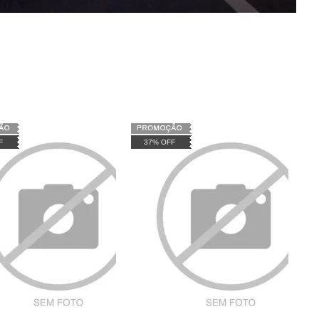
F
37% OFF