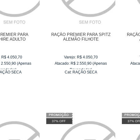
PREMIER PARA
RAÇÃO PREMIER PARA SPITZ
RAÇÃO
HIRE ADULTO
ALEMÃO FILHOTE
:
R$
4.050,70
Varejo:
R$
4.050,70
$
2.550,90
(Apenas
Atacado:
R$
2.550,90
(Apenas
Ataca
vendedor)
Revendedor)
AÇÃO SECA
Cat:
RAÇÃO SECA
e
R$ 255,09
10
x
de
R$ 255,09
37% OFF
37% OF