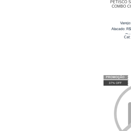
PETISCO S
COMBO C
Varejo
Atacado:
R
Re
Cat
10
x
d
37% OFF