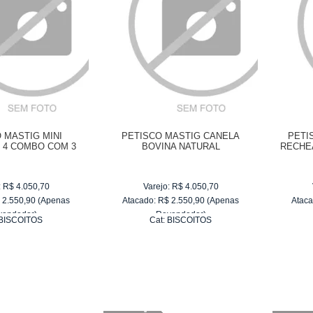
 MASTIG MINI
PETISCO MASTIG CANELA
PETI
 4 COMBO COM 3
BOVINA NATURAL
RECHE
IDADES
:
R$
4.050,70
Varejo:
R$
4.050,70
$
2.550,90
(Apenas
Atacado:
R$
2.550,90
(Apenas
Ataca
vendedor)
Revendedor)
BISCOITOS
Cat:
BISCOITOS
e
R$ 255,09
10
x
de
R$ 255,09