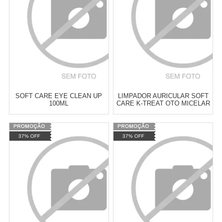
SOFT CARE EYE CLEAN UP
LIMPADOR AURICULAR SOFT
100ML
CARE K-TREAT OTO MICELAR
100ML
Varejo:
R$
4.050,70
Varejo:
R$
4.050,70
37% OFF
37% OFF
Atacado:
R$
2.550,90
(Apenas
Atacado:
R$
2.550,90
(Apenas
Revendedor)
Revendedor)
Cat:
LIMPEZA DE OLHOS E
Cat:
LIMPEZA DE OLHOS E
10
x
de
R$ 255,09
10
x
de
R$ 255,09
OUVIDOS
OUVIDOS
COMPRAR
COMPRAR