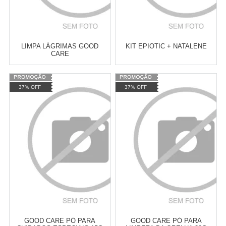
LIMPA LÁGRIMAS GOOD
KIT EPIOTIC + NATALENE
CARE
Varejo:
R$
4.050,70
Varejo:
R$
4.050,70
37% OFF
37% OFF
Atacado:
R$
2.550,90
(Apenas
Atacado:
R$
2.550,90
(Apenas
Revendedor)
Revendedor)
Cat:
LIMPEZA DE OLHOS E
Cat:
LIMPEZA DE OLHOS E
10
x
de
R$ 255,09
10
x
de
R$ 255,09
OUVIDOS
OUVIDOS
COMPRAR
COMPRAR
GOOD CARE PÓ PARA
GOOD CARE PÓ PARA