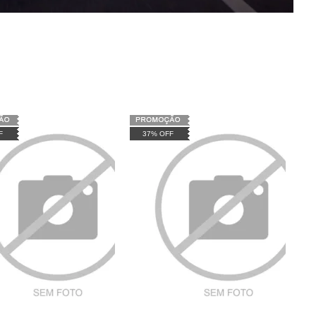
F
37% OFF