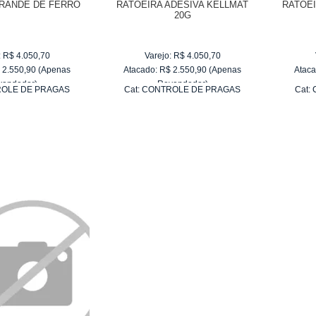
GRANDE DE FERRO
RATOEIRA ADESIVA KELLMAT
RATOEI
20G
:
R$
4.050,70
Varejo:
R$
4.050,70
$
2.550,90
(Apenas
Atacado:
R$
2.550,90
(Apenas
Ataca
vendedor)
Revendedor)
OLE DE PRAGAS
Cat:
CONTROLE DE PRAGAS
Cat:
e
R$ 255,09
10
x
de
R$ 255,09