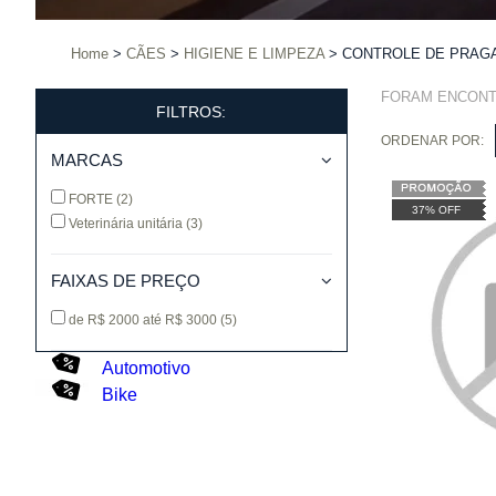
Home
CÃES
HIGIENE E LIMPEZA
CONTROLE DE PRAG
FORAM ENCON
FILTROS:
ORDENAR POR:
MARCAS
FORTE
(2)
37% OFF
Veterinária unitária
(3)
FAIXAS DE PREÇO
de R$ 2000 até R$ 3000
(5)
Automotivo
Bike