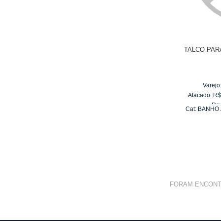
TALCO PAR
Varejo
Atacado:
R
Re
Cat:
BANHO 
10
x
d
FORAM ENCON