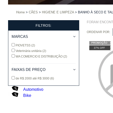
Home
CÃES
HIGIENE E LIMPEZA
BANHO À SECO E TA
FORAM ENCON
FILTROS:
ORDENAR POR:
MARCAS
PIOVETSS
(2)
37% OFF
Veterinária unitária
(2)
WA COMERCIO E DISTRIBUIÇÃO
(2)
FAIXAS DE PREÇO
de R$ 2000 até R$ 3000
(6)
Automotivo
Bike