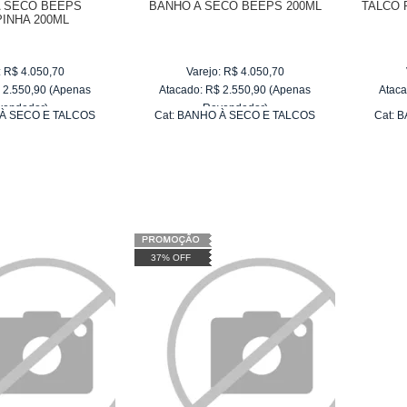
A SECO BEEPS
BANHO A SECO BEEPS 200ML
TALCO 
INHA 200ML
:
R$
4.050,70
Varejo:
R$
4.050,70
$
2.550,90
(Apenas
Atacado:
R$
2.550,90
(Apenas
Ataca
vendedor)
Revendedor)
À SECO E TALCOS
Cat:
BANHO À SECO E TALCOS
Cat:
B
e
R$ 255,09
10
x
de
R$ 255,09
37% OFF