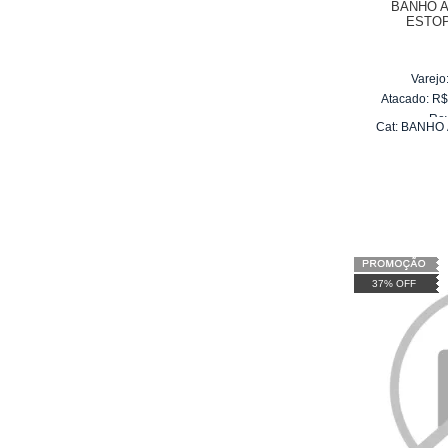
BANHO 
ESTOP
Varejo
Atacado:
R
Re
Cat:
BANHO 
10
x
d
37% OFF