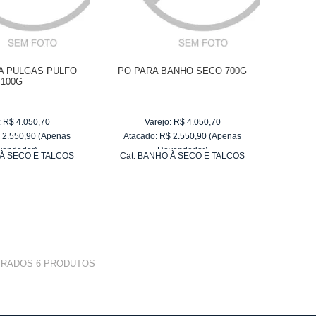
A PULGAS PULFO
PÓ PARA BANHO SECO 700G
100G
:
R$
4.050,70
Varejo:
R$
4.050,70
$
2.550,90
(Apenas
Atacado:
R$
2.550,90
(Apenas
vendedor)
Revendedor)
À SECO E TALCOS
Cat:
BANHO À SECO E TALCOS
e
R$ 255,09
10
x
de
R$ 255,09
TRADOS
6
PRODUTOS