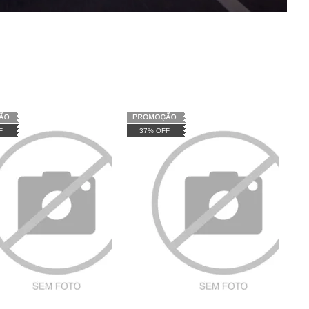
F
37% OFF