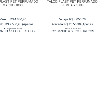
PLAST PET PERFUMADO
TALCO PLAST PET PERFUMADO
MACHO 100G
FEMEAS 100G
Varejo:
R$
4.050,70
Varejo:
R$
4.050,70
do:
R$
2.550,90
(Apenas
Atacado:
R$
2.550,90
(Apenas
Revendedor)
Revendedor)
ANHO À SECO E TALCOS
Cat:
BANHO À SECO E TALCOS
10
x
de
R$ 255,09
10
x
de
R$ 255,09