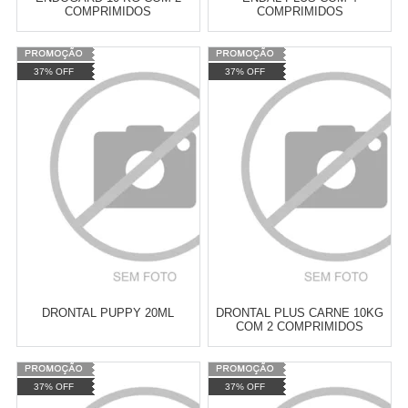
COMPRIMIDOS
COMPRIMIDOS
Varejo:
R$
4.050,70
Varejo:
R$
4.050,70
37% OFF
37% OFF
Atacado:
R$
2.550,90
(Apenas
Atacado:
R$
2.550,90
(Apenas
Revendedor)
Revendedor)
Cat:
VERMÍFUGOS
Cat:
VERMÍFUGOS
10
x
de
R$ 255,09
10
x
de
R$ 255,09
COMPRAR
COMPRAR
DRONTAL PUPPY 20ML
DRONTAL PLUS CARNE 10KG
COM 2 COMPRIMIDOS
776,5MG
Varejo:
R$
4.050,70
Varejo:
R$
4.050,70
37% OFF
37% OFF
Atacado:
R$
2.550,90
(Apenas
Atacado:
R$
2.550,90
(Apenas