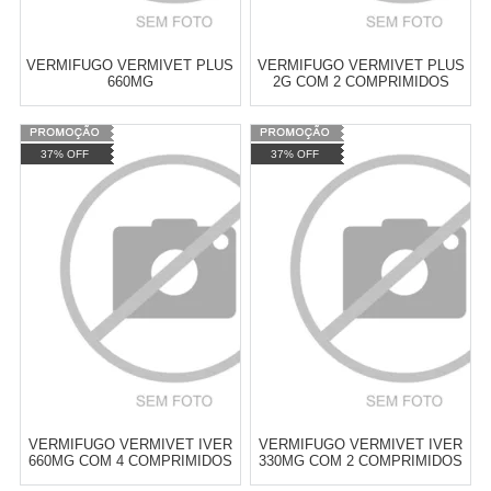
VERMIFUGO VERMIVET PLUS
VERMIFUGO VERMIVET PLUS
660MG
2G COM 2 COMPRIMIDOS
Varejo:
R$
4.050,70
Varejo:
R$
4.050,70
37% OFF
37% OFF
Atacado:
R$
2.550,90
(Apenas
Atacado:
R$
2.550,90
(Apenas
Revendedor)
Revendedor)
Cat:
VERMÍFUGOS
Cat:
VERMÍFUGOS
10
x
de
R$ 255,09
10
x
de
R$ 255,09
COMPRAR
COMPRAR
VERMIFUGO VERMIVET IVER
VERMIFUGO VERMIVET IVER
660MG COM 4 COMPRIMIDOS
330MG COM 2 COMPRIMIDOS