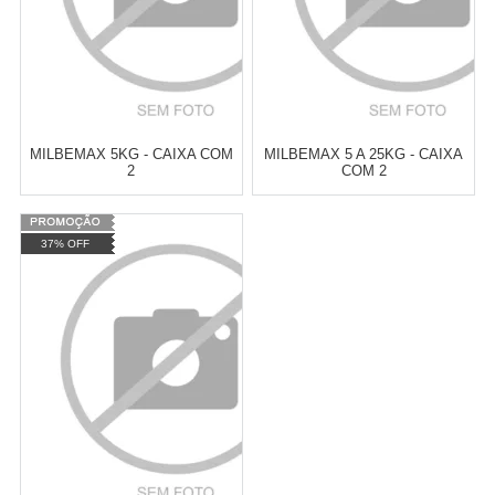
MILBEMAX 5KG - CAIXA COM
MILBEMAX 5 A 25KG - CAIXA
2
COM 2
Varejo:
R$
4.050,70
Varejo:
R$
4.050,70
37% OFF
Atacado:
R$
2.550,90
(Apenas
Atacado:
R$
2.550,90
(Apenas
Revendedor)
Revendedor)
Cat:
VERMÍFUGOS
Cat:
VERMÍFUGOS
10
x
de
R$ 255,09
10
x
de
R$ 255,09
COMPRAR
COMPRAR