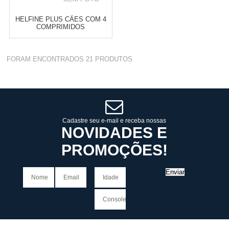
HELFINE PLUS CÃES COM 4
COMPRIMIDOS
Varejo:
R$
4.050,70
FORAM ENCONTRADOS
21
PRODUTOS
Atacado:
R$
2.550,90
(Apenas
Revendedor)
Cat:
VERMÍFUGOS
10
x
de
R$ 255,09
COMPRAR
Cadastre seu e-mail e receba nossas
NOVIDADES E
PROMOÇÕES!
Enviar