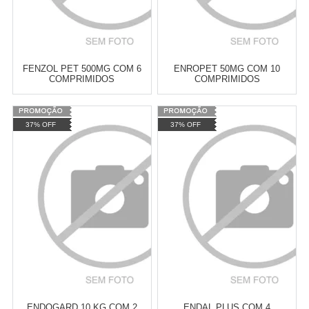
FENZOL PET 500MG COM 6
ENROPET 50MG COM 10
COMPRIMIDOS
COMPRIMIDOS
Varejo:
R$
4.050,70
Varejo:
R$
4.050,70
37% OFF
37% OFF
Atacado:
R$
2.550,90
(Apenas
Atacado:
R$
2.550,90
(Apenas
Revendedor)
Revendedor)
Cat:
VERMÍFUGOS
Cat:
VERMÍFUGOS
10
x
de
R$ 255,09
10
x
de
R$ 255,09
COMPRAR
COMPRAR
ENDOGARD 10 KG COM 2
ENDAL PLUS COM 4