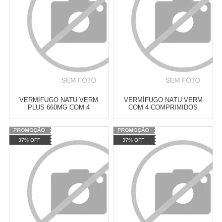
COMPRAR
COMPRAR
VERMÍFUGO NATU VERM
VERMÍFUGO NATU VERM
PLUS 660MG COM 4
COM 4 COMPRIMIDOS
COMPRIMIDOS
Varejo:
R$
4.050,70
Varejo:
R$
4.050,70
37% OFF
37% OFF
Atacado:
R$
2.550,90
(Apenas
Atacado:
R$
2.550,90
(Apenas
Revendedor)
Revendedor)
Cat:
VERMÍFUGOS
Cat:
VERMÍFUGOS
10
x
de
R$ 255,09
10
x
de
R$ 255,09
COMPRAR
COMPRAR