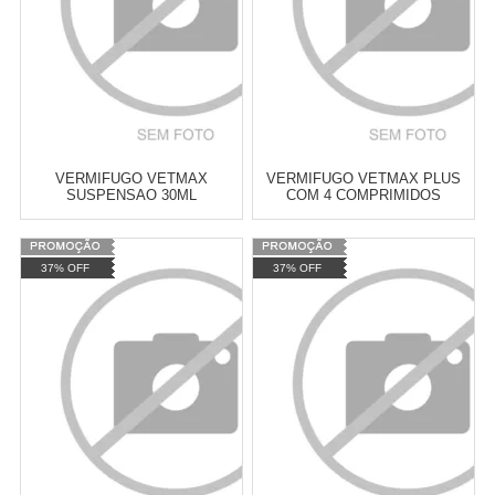
VERMIFUGO VETMAX
VERMIFUGO VETMAX PLUS
SUSPENSAO 30ML
COM 4 COMPRIMIDOS
Varejo:
R$
4.050,70
Varejo:
R$
4.050,70
37% OFF
37% OFF
Atacado:
R$
2.550,90
(Apenas
Atacado:
R$
2.550,90
(Apenas
Revendedor)
Revendedor)
Cat:
VERMÍFUGOS
Cat:
VERMÍFUGOS
10
x
de
R$ 255,09
10
x
de
R$ 255,09
COMPRAR
COMPRAR