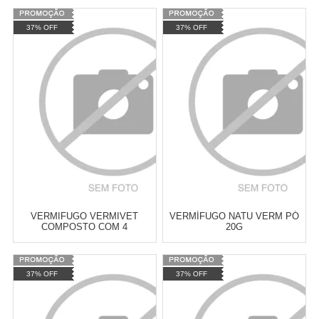
Varejo:
R$
4.050,70
Varejo:
R$
4.050,70
37% OFF
37% OFF
Atacado:
R$
2.550,90
(Apenas
Atacado:
R$
2.550,90
(Apenas
Revendedor)
Revendedor)
Cat:
VERMÍFUGOS
Cat:
VERMÍFUGOS
10
x
de
R$ 255,09
10
x
de
R$ 255,09
COMPRAR
COMPRAR
VERMIFUGO VERMIVET
VERMÍFUGO NATU VERM PÓ
COMPOSTO COM 4
20G
COMPRIMIDOS 600MG
Varejo:
R$
4.050,70
Varejo:
R$
4.050,70
37% OFF
37% OFF
Atacado:
R$
2.550,90
(Apenas
Atacado:
R$
2.550,90
(Apenas
Revendedor)
Revendedor)
Cat:
VERMÍFUGOS
Cat:
VERMÍFUGOS
10
x
de
R$ 255,09
10
x
de
R$ 255,09