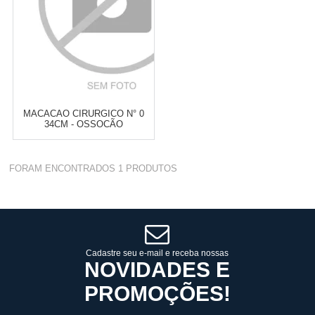
MACACAO CIRURGICO N° 0
34CM - OSSOCÃO
Varejo:
R$
4.050,70
FORAM ENCONTRADOS
1
PRODUTOS
Atacado:
R$
2.550,90
(Apenas
Revendedor)
Cat:
ROUPAS CIRÚRGICAS
10
x
de
R$ 255,09
COMPRAR
Cadastre seu e-mail e receba nossas
NOVIDADES E
PROMOÇÕES!