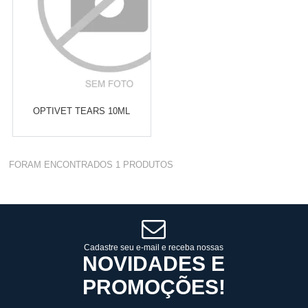
OPTIVET TEARS 10ML
Varejo:
R$
4.050,70
FORAM ENCONTRADOS
1
PRODUTOS
Atacado:
R$
2.550,90
(Apenas
Revendedor)
Cat:
LIMPEZA DE OLHOS E
10
x
de
R$ 255,09
OUVIDOS
COMPRAR
Cadastre seu e-mail e receba nossas
NOVIDADES E
PROMOÇÕES!