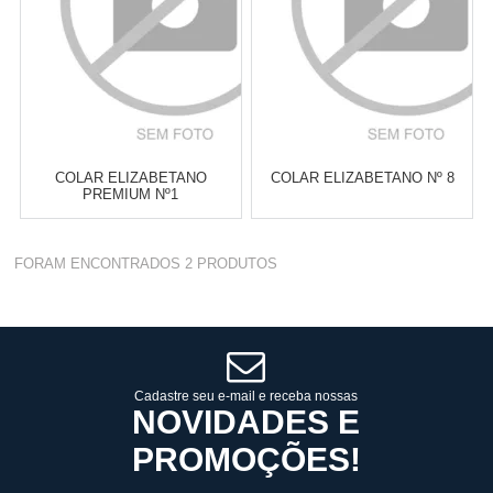
COLAR ELIZABETANO
COLAR ELIZABETANO Nº 8
PREMIUM Nº1
Varejo:
R$
4.050,70
Varejo:
R$
4.050,70
FORAM ENCONTRADOS
2
PRODUTOS
Atacado:
R$
2.550,90
(Apenas
Atacado:
R$
2.550,90
(Apenas
Revendedor)
Revendedor)
Cat:
COLARES ELIZABETANOS
Cat:
COLARES ELIZABETANOS
10
x
de
R$ 255,09
10
x
de
R$ 255,09
COMPRAR
COMPRAR
Cadastre seu e-mail e receba nossas
NOVIDADES E
PROMOÇÕES!