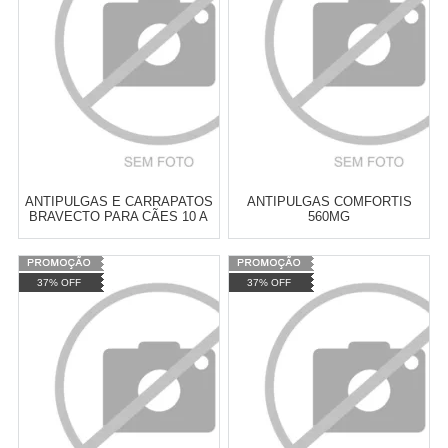
COMPRAR
COMPRAR
ANTIPULGAS E CARRAPATOS
ANTIPULGAS COMFORTIS
BRAVECTO PARA CÃES 10 A
560MG
20KG - 500MG
Varejo:
R$
4.050,70
Varejo:
R$
4.050,70
37% OFF
37% OFF
Atacado:
R$
2.550,90
(Apenas
Atacado:
R$
2.550,90
(Apenas
Revendedor)
Revendedor)
Cat:
ANTIPULGAS E
Cat:
ANTIPULGAS E
10
x
de
R$ 255,09
10
x
de
R$ 255,09
CARRAPATOS
CARRAPATOS
COMPRAR
COMPRAR