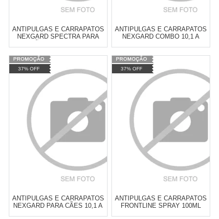
ANTIPULGAS E CARRAPATOS
ANTIPULGAS E CARRAPATOS
NEXGARD SPECTRA PARA
NEXGARD COMBO 10,1 A
CÃES 15,1 A 30KG
25KG
Varejo:
R$
4.050,70
Varejo:
R$
4.050,70
37% OFF
37% OFF
Atacado:
R$
2.550,90
(Apenas
Atacado:
R$
2.550,90
(Apenas
Revendedor)
Revendedor)
Cat:
ANTIPULGAS E
Cat:
ANTIPULGAS E
10
x
de
R$ 255,09
10
x
de
R$ 255,09
CARRAPATOS
CARRAPATOS
COMPRAR
COMPRAR
ANTIPULGAS E CARRAPATOS
ANTIPULGAS E CARRAPATOS
NEXGARD PARA CÃES 10,1 A
FRONTLINE SPRAY 100ML
25KG