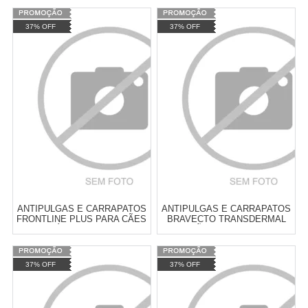
Varejo:
R$
4.050,70
Varejo:
R$
4.050,70
37% OFF
37% OFF
Atacado:
R$
2.550,90
(Apenas
Atacado:
R$
2.550,90
(Apenas
Revendedor)
Revendedor)
Cat:
ANTIPULGAS E
Cat:
ANTIPULGAS E
10
x
de
R$ 255,09
10
x
de
R$ 255,09
CARRAPATOS
CARRAPATICIDAS
COMPRAR
COMPRAR
ANTIPULGAS E CARRAPATOS
ANTIPULGAS E CARRAPATOS
FRONTLINE PLUS PARA CÃES
BRAVECTO TRANSDERMAL
ATÉ 10KG 0,67ML
PARA CÃES 1000MG - 20 A 40
KG
Varejo:
R$
4.050,70
Varejo:
R$
4.050,70
37% OFF
37% OFF
Atacado:
R$
2.550,90
(Apenas
Atacado:
R$
2.550,90
(Apenas
Revendedor)
Revendedor)
Cat:
ANTIPULGAS E
Cat:
ANTIPULGAS E
10
x
de
R$ 255,09
10
x
de
R$ 255,09
CARRAPATOS
CARRAPATOS