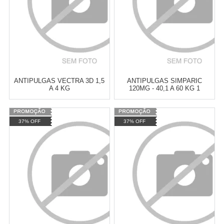
ANTIPULGAS VECTRA 3D 1,5
ANTIPULGAS SIMPARIC
A 4 KG
120MG - 40,1 A 60 KG 1
COMPRIMIDO
Varejo:
R$
4.050,70
Varejo:
R$
4.050,70
37% OFF
37% OFF
Atacado:
R$
2.550,90
(Apenas
Atacado:
R$
2.550,90
(Apenas
Revendedor)
Revendedor)
Cat:
ANTIPULGAS E
Cat:
ANTIPULGAS E
10
x
de
R$ 255,09
10
x
de
R$ 255,09
CARRAPATOS
CARRAPATOS
COMPRAR
COMPRAR