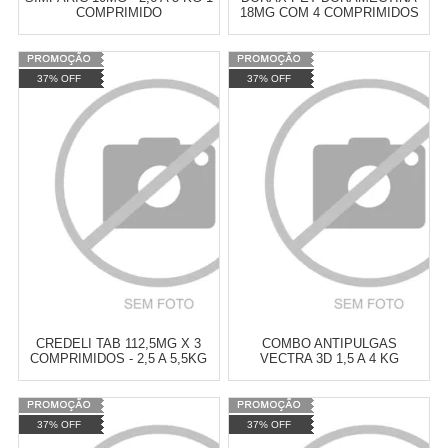
COMPRIMIDO
18MG COM 4 COMPRIMIDOS
Varejo:
R$
4.050,70
Varejo:
R$
4.050,70
37% OFF
37% OFF
Atacado:
R$
2.550,90
(Apenas
Atacado:
R$
2.550,90
(Apenas
Revendedor)
Revendedor)
Cat:
ANTIPULGAS E
Cat:
ANTIPULGAS E
10
x
de
R$ 255,09
10
x
de
R$ 255,09
CARRAPATOS
CARRAPATOS
COMPRAR
COMPRAR
CREDELI TAB 112,5MG X 3
COMBO ANTIPULGAS
COMPRIMIDOS - 2,5 A 5,5KG
VECTRA 3D 1,5 A 4 KG
Varejo:
R$
4.050,70
Varejo:
R$
4.050,70
37% OFF
37% OFF
Atacado:
R$
2.550,90
(Apenas
Atacado:
R$
2.550,90
(Apenas