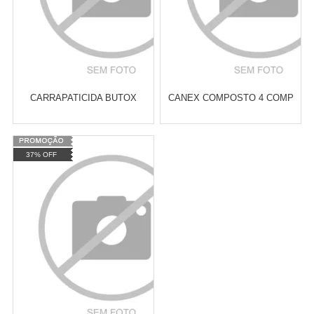
CARRAPATICIDA BUTOX
CANEX COMPOSTO 4 COMP
Varejo:
R$
4.050,70
Varejo:
R$
4.050,70
37% OFF
Atacado:
R$
2.550,90
(Apenas
Atacado:
R$
2.550,90
(Apenas
Revendedor)
Revendedor)
Cat:
ANTIPULGAS E
Cat:
ANTIPULGAS E
10
x
de
R$ 255,09
10
x
de
R$ 255,09
CARRAPATOS
CARRAPATOS
COMPRAR
COMPRAR