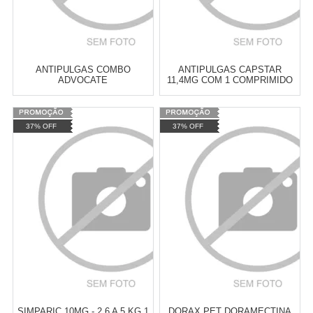
ANTIPULGAS COMBO
ANTIPULGAS CAPSTAR
ADVOCATE
11,4MG COM 1 COMPRIMIDO
Varejo:
R$
4.050,70
Varejo:
R$
4.050,70
37% OFF
37% OFF
Atacado:
R$
2.550,90
(Apenas
Atacado:
R$
2.550,90
(Apenas
Revendedor)
Revendedor)
Cat:
ANTIPULGAS E
Cat:
ANTIPULGAS E
10
x
de
R$ 255,09
10
x
de
R$ 255,09
CARRAPATOS
CARRAPATOS
COMPRAR
COMPRAR
SIMPARIC 10MG - 2,6 A 5 KG 1
DORAX PET DORAMECTINA