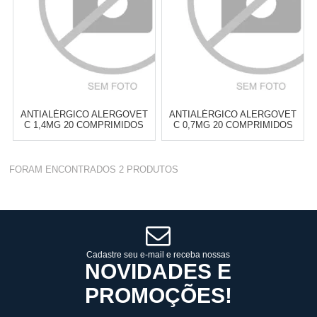
ANTIALÉRGICO ALERGOVET
ANTIALÉRGICO ALERGOVET
C 1,4MG 20 COMPRIMIDOS
C 0,7MG 20 COMPRIMIDOS
Varejo:
R$
4.050,70
Varejo:
R$
4.050,70
FORAM ENCONTRADOS
2
PRODUTOS
Atacado:
R$
2.550,90
(Apenas
Atacado:
R$
2.550,90
(Apenas
Revendedor)
Revendedor)
Cat:
ANTIALÉRGICO
Cat:
ANTIALÉRGICO
10
x
de
R$ 255,09
10
x
de
R$ 255,09
COMPRAR
COMPRAR
Cadastre seu e-mail e receba nossas
NOVIDADES E
PROMOÇÕES!