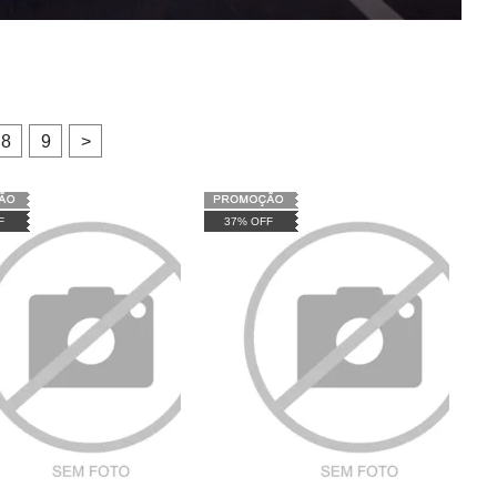
8
9
>
F
37% OFF