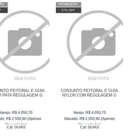
F
37% OFF
NTO PEITORAL E GUIA
CONJUNTO PEITORAL E GUIA
 PATA REGULAGEM G
NYLON COM REGULAGEM G
Varejo:
R$
4.050,70
Varejo:
R$
4.050,70
do:
R$
2.550,90
(Apenas
Atacado:
R$
2.550,90
(Apenas
Revendedor)
Revendedor)
Cat:
GUIAS
Cat:
GUIAS
10
x
de
R$ 255,09
10
x
de
R$ 255,09