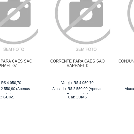
 PARA CÃES SAO
CORRENTE PARA CÃES SÃO
CONJUN
PHAEL 07
RAPHAEL 0
:
R$
4.050,70
Varejo:
R$
4.050,70
$
2.550,90
(Apenas
Atacado:
R$
2.550,90
(Apenas
Ataca
vendedor)
Revendedor)
t:
GUIAS
Cat:
GUIAS
e
R$ 255,09
10
x
de
R$ 255,09