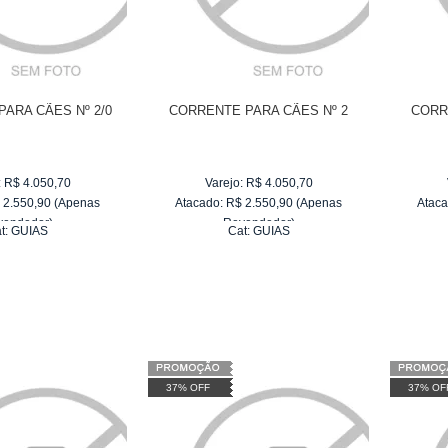
ARA CÃES Nº 2/0
CORRENTE PARA CÃES Nº 2
CORR
:
R$
4.050,70
Varejo:
R$
4.050,70
$
2.550,90
(Apenas
Atacado:
R$
2.550,90
(Apenas
Ataca
vendedor)
Revendedor)
t:
GUIAS
Cat:
GUIAS
e
R$ 255,09
10
x
de
R$ 255,09
37% OFF
37% OF