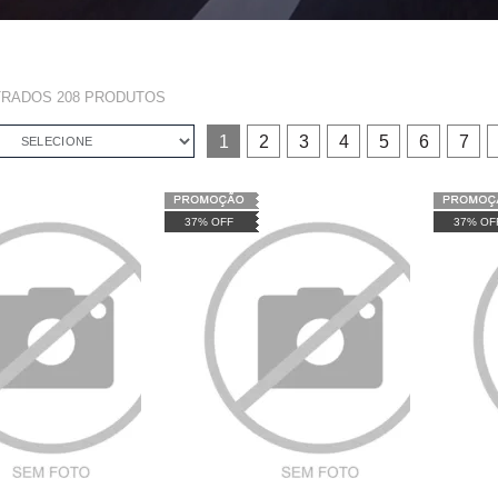
TRADOS
208
PRODUTOS
1
2
3
4
5
6
7
SELECIONE
37% OFF
37% OF