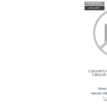
37% OFF
CONJUNTO 
TUBULAR
Varejo
Atacado:
R
Re
Ca
10
x
d