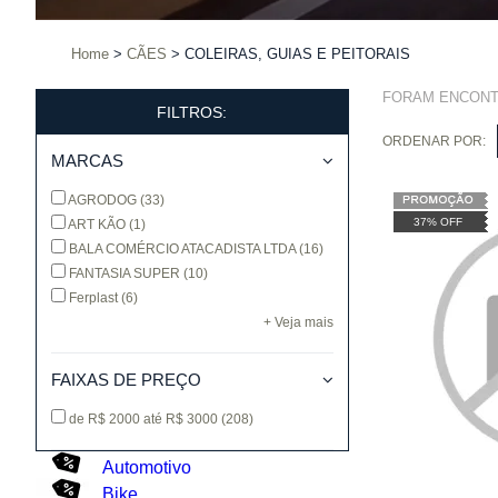
Home
CÃES
COLEIRAS, GUIAS E PEITORAIS
FORAM ENCON
FILTROS:
ORDENAR POR:
MARCAS
AGRODOG
(33)
37% OFF
ART KÃO
(1)
BALA COMÉRCIO ATACADISTA LTDA
(16)
FANTASIA SUPER
(10)
Ferplast
(6)
+ Veja mais
FAIXAS DE PREÇO
de R$ 2000 até R$ 3000
(208)
Automotivo
Bike