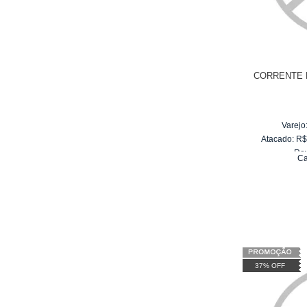
CORRENTE P
Varejo
Atacado:
R
Re
Ca
10
x
d
37% OFF