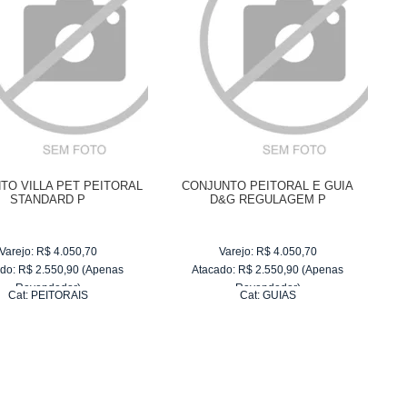
TO VILLA PET PEITORAL
CONJUNTO PEITORAL E GUIA
STANDARD P
D&G REGULAGEM P
Varejo:
R$
4.050,70
Varejo:
R$
4.050,70
do:
R$
2.550,90
(Apenas
Atacado:
R$
2.550,90
(Apenas
Revendedor)
Revendedor)
Cat:
PEITORAIS
Cat:
GUIAS
10
x
de
R$ 255,09
10
x
de
R$ 255,09