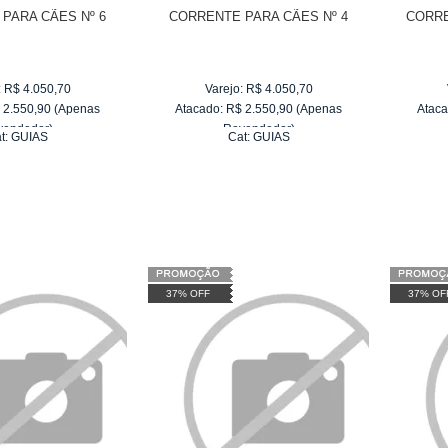
PARA CÃES Nº 6
CORRENTE PARA CÃES Nº 4
CORRE
:
R$
4.050,70
Varejo:
R$
4.050,70
$
2.550,90
(Apenas
Atacado:
R$
2.550,90
(Apenas
Ataca
vendedor)
Revendedor)
t:
GUIAS
Cat:
GUIAS
e
R$ 255,09
10
x
de
R$ 255,09
37% OFF
37% OF