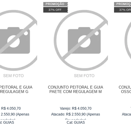
37% OFF
37% OF
PEITORAL E GUIA
CONJUNTO PEITORAL E GUIA
CONJU
 REGULAGEM G
PAETE COM REGULAGEM M
OSSO
:
R$
4.050,70
Varejo:
R$
4.050,70
$
2.550,90
(Apenas
Atacado:
R$
2.550,90
(Apenas
Ataca
vendedor)
Revendedor)
t:
GUIAS
Cat:
GUIAS
e
R$ 255,09
10
x
de
R$ 255,09