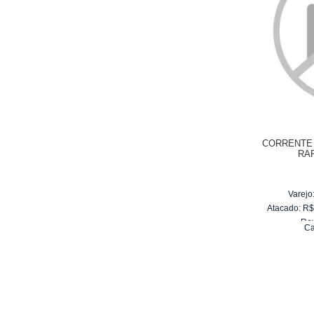
CORRENTE
RA
Varejo
Atacado:
R
Re
Ca
10
x
d