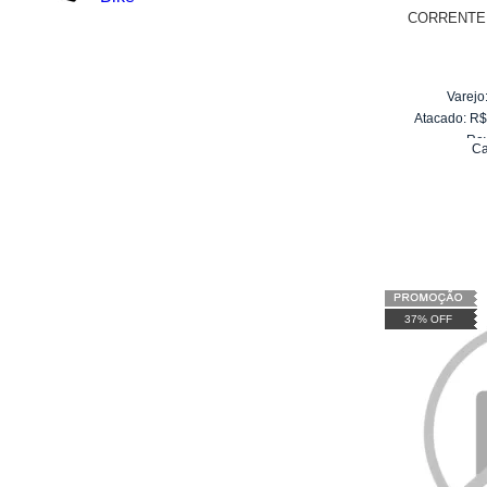
CORRENTE 
Varejo
Atacado:
R
Re
Ca
10
x
d
37% OFF