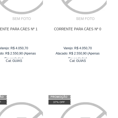
ENTE PARA CÃES Nº 1
CORRENTE PARA CÃES Nº 0
Varejo:
R$
4.050,70
Varejo:
R$
4.050,70
do:
R$
2.550,90
(Apenas
Atacado:
R$
2.550,90
(Apenas
Revendedor)
Revendedor)
Cat:
GUIAS
Cat:
GUIAS
10
x
de
R$ 255,09
10
x
de
R$ 255,09
F
37% OFF