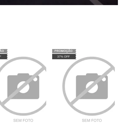
F
37% OFF