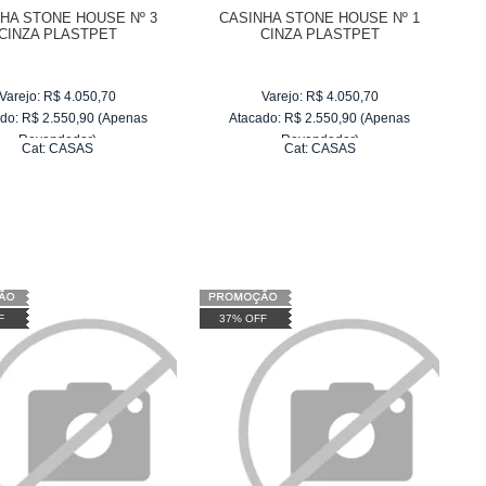
HA STONE HOUSE Nº 3
CASINHA STONE HOUSE Nº 1
CINZA PLASTPET
CINZA PLASTPET
Varejo:
R$
4.050,70
Varejo:
R$
4.050,70
do:
R$
2.550,90
(Apenas
Atacado:
R$
2.550,90
(Apenas
Revendedor)
Revendedor)
Cat:
CASAS
Cat:
CASAS
10
x
de
R$ 255,09
10
x
de
R$ 255,09
F
37% OFF