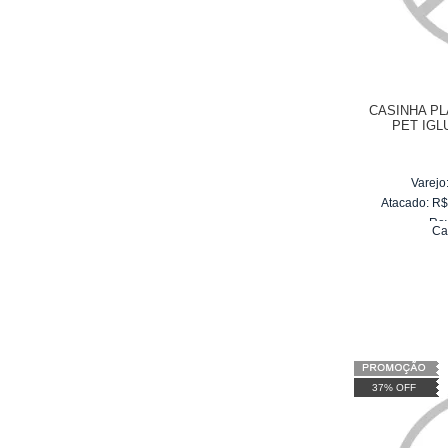
CASINHA P
PET IGLU
Varejo
Atacado:
R
Re
Ca
10
x
d
37% OFF