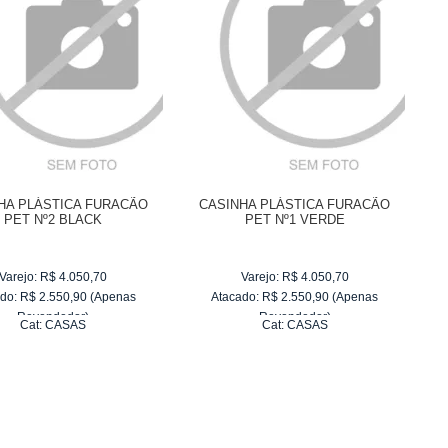
HA PLÁSTICA FURACÃO
CASINHA PLÁSTICA FURACÃO
PET Nº2 BLACK
PET Nº1 VERDE
Varejo:
R$
4.050,70
Varejo:
R$
4.050,70
do:
R$
2.550,90
(Apenas
Atacado:
R$
2.550,90
(Apenas
Revendedor)
Revendedor)
Cat:
CASAS
Cat:
CASAS
10
x
de
R$ 255,09
10
x
de
R$ 255,09