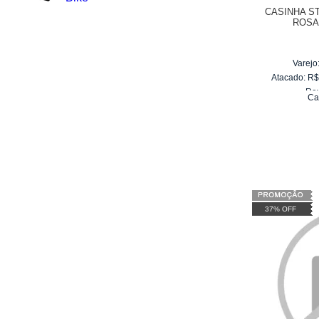
CASINHA S
ROSA
Varejo
Atacado:
R
Re
Ca
10
x
d
37% OFF