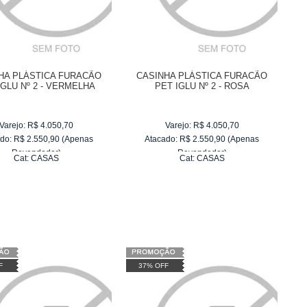
HA PLÁSTICA FURACÃO
CASINHA PLÁSTICA FURACÃO
IGLU Nº 2 - VERMELHA
PET IGLU Nº 2 - ROSA
Varejo:
R$
4.050,70
Varejo:
R$
4.050,70
do:
R$
2.550,90
(Apenas
Atacado:
R$
2.550,90
(Apenas
Revendedor)
Revendedor)
Cat:
CASAS
Cat:
CASAS
10
x
de
R$ 255,09
10
x
de
R$ 255,09
F
37% OFF