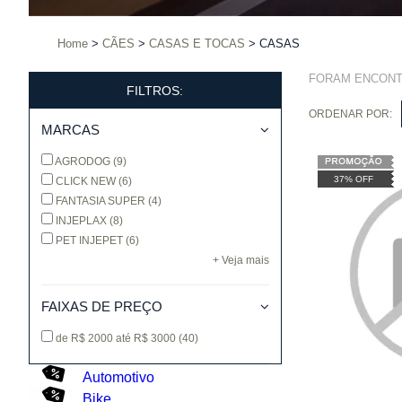
Home
CÃES
CASAS E TOCAS
CASAS
FORAM ENCON
FILTROS:
ORDENAR POR:
MARCAS
AGRODOG
(9)
37% OFF
CLICK NEW
(6)
FANTASIA SUPER
(4)
INJEPLAX
(8)
PET INJEPET
(6)
+ Veja mais
FAIXAS DE PREÇO
de R$ 2000 até R$ 3000
(40)
Automotivo
Bike