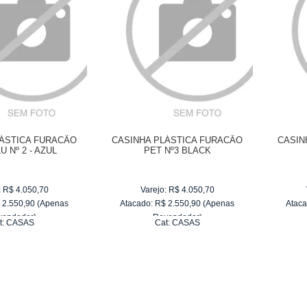
LÁSTICA FURACÃO
CASINHA PLÁSTICA FURACÃO
CASIN
U Nº 2 - AZUL
PET Nº3 BLACK
:
R$
4.050,70
Varejo:
R$
4.050,70
$
2.550,90
(Apenas
Atacado:
R$
2.550,90
(Apenas
Ataca
vendedor)
Revendedor)
t:
CASAS
Cat:
CASAS
e
R$ 255,09
10
x
de
R$ 255,09