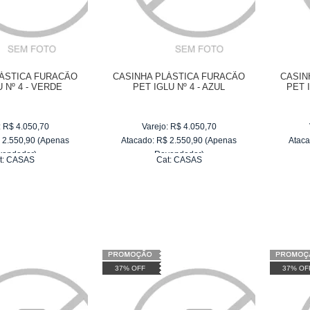
LÁSTICA FURACÃO
CASINHA PLÁSTICA FURACÃO
CASIN
 Nº 4 - VERDE
PET IGLU Nº 4 - AZUL
PET 
:
R$
4.050,70
Varejo:
R$
4.050,70
$
2.550,90
(Apenas
Atacado:
R$
2.550,90
(Apenas
Ataca
vendedor)
Revendedor)
t:
CASAS
Cat:
CASAS
e
R$ 255,09
10
x
de
R$ 255,09
37% OFF
37% OF