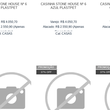
TONE HOUSE Nº 6
CASINHA STONE HOUSE Nº 6
CASIN
 PLASTPET
AZUL PLASTPET
:
R$
4.050,70
Varejo:
R$
4.050,70
$
2.550,90
(Apenas
Atacado:
R$
2.550,90
(Apenas
Ataca
vendedor)
Revendedor)
t:
CASAS
Cat:
CASAS
e
R$ 255,09
10
x
de
R$ 255,09
37% OFF
37% OF