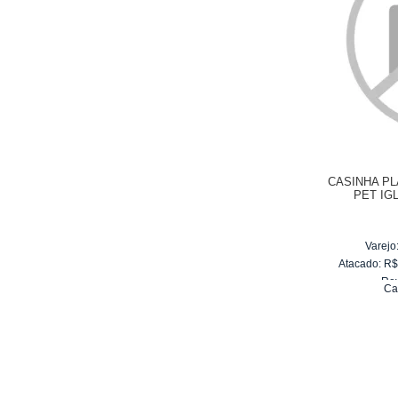
CASINHA P
PET IGL
Varejo
Atacado:
R
Re
Ca
10
x
d