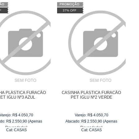
F
37% OFF
HA PLÁSTICA FURACÃO
CASINHA PLÁSTICA FURACÃO
ET IGLU Nº3 AZUL
PET IGLU Nº2 VERDE
Varejo:
R$
4.050,70
Varejo:
R$
4.050,70
do:
R$
2.550,90
(Apenas
Atacado:
R$
2.550,90
(Apenas
Revendedor)
Revendedor)
Cat:
CASAS
Cat:
CASAS
10
x
de
R$ 255,09
10
x
de
R$ 255,09