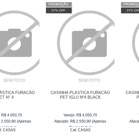
37% OFF
37% OF
LÁSTICA FURACÃO
CASINHA PLÁSTICA FURACÃO
CASIN
ET N° 4
PET IGLU Nº4 BLACK
P
:
R$
4.050,70
Varejo:
R$
4.050,70
$
2.550,90
(Apenas
Atacado:
R$
2.550,90
(Apenas
Ataca
vendedor)
Revendedor)
t:
CASAS
Cat:
CASAS
e
R$ 255,09
10
x
de
R$ 255,09