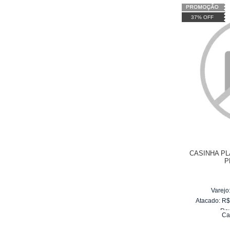
37% OFF
CASINHA P
P
Varejo
Atacado:
R
Re
Ca
10
x
d