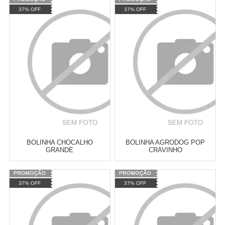
Varejo:
R$
4.050,70
Varejo:
R$
4.050,70
37% OFF
37% OFF
Atacado:
R$
2.550,90
(Apenas
Atacado:
R$
2.550,90
(Apenas
Revendedor)
Revendedor)
Cat:
BICHINHOS DE PELÚCIA
Cat:
BICHINHOS DE PELÚCIA
10
x
de
R$ 255,09
10
x
de
R$ 255,09
COMPRAR
COMPRAR
BOLINHA CHOCALHO
BOLINHA AGRODOG POP
GRANDE
CRAVINHO
Varejo:
R$
4.050,70
Varejo:
R$
4.050,70
37% OFF
37% OFF
Atacado:
R$
2.550,90
(Apenas
Atacado:
R$
2.550,90
(Apenas
Revendedor)
Revendedor)
Cat:
BOLINHAS
Cat:
BOLINHAS
10
x
de
R$ 255,09
10
x
de
R$ 255,09