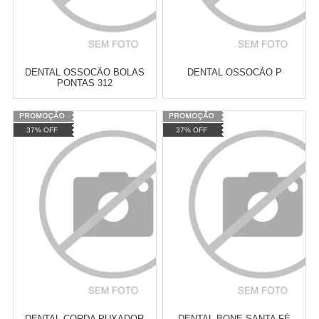
DENTAL OSSOCÃO BOLAS
DENTAL OSSOCÃO P
PONTAS 312
Varejo:
R$
4.050,70
Varejo:
R$
4.050,70
37% OFF
37% OFF
Atacado:
R$
2.550,90
(Apenas
Atacado:
R$
2.550,90
(Apenas
Revendedor)
Revendedor)
Cat:
BRINQUEDOS DE CORDA
Cat:
BRINQUEDOS DE CORDA
10
x
de
R$ 255,09
10
x
de
R$ 255,09
COMPRAR
COMPRAR
DENTAL CORDA PUXADOR
DENTAL BONE SANTA FÉ