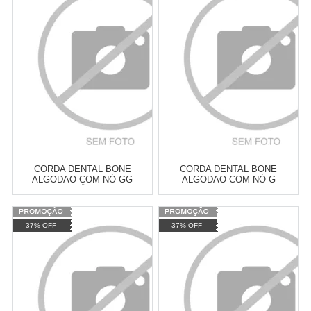
Revendedor)
Revendedor)
Cat:
BRINQUEDOS DE CORDA
Cat:
BRINQUEDOS DE CORDA
10
x
de
R$ 255,09
10
x
de
R$ 255,09
COMPRAR
COMPRAR
CORDA DENTAL BONE
CORDA DENTAL BONE
ALGODAO COM NÓ GG
ALGODAO COM NÓ G
FURACÃO PET
FURACAO PET
Varejo:
R$
4.050,70
Varejo:
R$
4.050,70
37% OFF
37% OFF
Atacado:
R$
2.550,90
(Apenas
Atacado:
R$
2.550,90
(Apenas
Revendedor)
Revendedor)
Cat:
BRINQUEDOS DE CORDA
Cat:
BRINQUEDOS DE CORDA
10
x
de
R$ 255,09
10
x
de
R$ 255,09
COMPRAR
COMPRAR