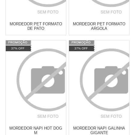
MORDEDOR PET FORMATO
MORDEDOR PET FORMATO
DE PATO
ARGOLA
Varejo:
R$
4.050,70
Varejo:
R$
4.050,70
37% OFF
37% OFF
Atacado:
R$
2.550,90
(Apenas
Atacado:
R$
2.550,90
(Apenas
Revendedor)
Revendedor)
Cat:
MORDEDORES
Cat:
MORDEDORES
10
x
de
R$ 255,09
10
x
de
R$ 255,09
COMPRAR
COMPRAR
MORDEDOR NAPI HOT DOG
MORDEDOR NAPI GALINHA
M
GIGANTE