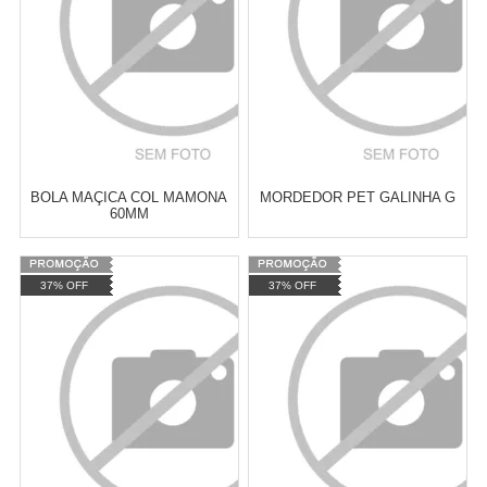
COMPRAR
COMPRAR
BOLA MAÇICA COL MAMONA
MORDEDOR PET GALINHA G
60MM
Varejo:
R$
4.050,70
Varejo:
R$
4.050,70
37% OFF
37% OFF
Atacado:
R$
2.550,90
(Apenas
Atacado:
R$
2.550,90
(Apenas
Revendedor)
Revendedor)
Cat:
BOLINHAS
Cat:
MORDEDORES
10
x
de
R$ 255,09
10
x
de
R$ 255,09
COMPRAR
COMPRAR