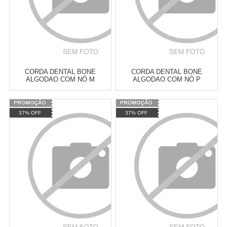
CORDA DENTAL BONE
CORDA DENTAL BONE
ALGODAO COM NÓ M
ALGODAO COM NÓ P
FURACAO PET
FURACAO PET
Varejo:
R$
4.050,70
Varejo:
R$
4.050,70
37% OFF
37% OFF
Atacado:
R$
2.550,90
(Apenas
Atacado:
R$
2.550,90
(Apenas
Revendedor)
Revendedor)
Cat:
BRINQUEDOS DE CORDA
Cat:
BRINQUEDOS DE CORDA
10
x
de
R$ 255,09
10
x
de
R$ 255,09
COMPRAR
COMPRAR