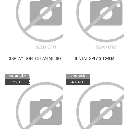
DISPLAY BONECLEAN MEDIO
DENTAL SPLASH 240ML
Varejo:
R$
4.050,70
Varejo:
R$
4.050,70
37% OFF
37% OFF
Atacado:
R$
2.550,90
(Apenas
Atacado:
R$
2.550,90
(Apenas
Revendedor)
Revendedor)
Cat:
BRINQUEDOS DE CORDA
Cat:
BRINQUEDOS DE CORDA
10
x
de
R$ 255,09
10
x
de
R$ 255,09
COMPRAR
COMPRAR