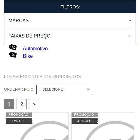
FILTROS:
MARCAS
FAIXAS DE PREÇO
Automotivo
Bike
FORAM ENCONTRADOS
36
PRODUTOS
ORDENAR POR:
SELECIONE
1
2
>
37% OFF
37% OFF