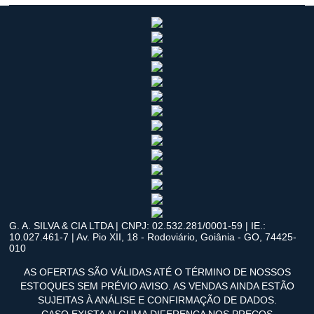
G. A. SILVA & CIA LTDA | CNPJ: 02.532.281/0001-59 | IE.:
10.027.461-7 | Av. Pio XII, 18 - Rodoviário, Goiânia - GO, 74425-
010
AS OFERTAS SÃO VÁLIDAS ATÉ O TÉRMINO DE NOSSOS
ESTOQUES SEM PRÉVIO AVISO. AS VENDAS AINDA ESTÃO
SUJEITAS À ANÁLISE E CONFIRMAÇÃO DE DADOS.
CASO EXISTA ALGUMA DIFERENÇA NOS PREÇOS