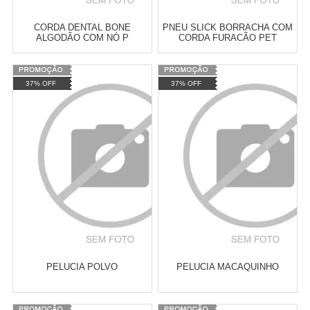
CORDA DENTAL BONE
PNEU SLICK BORRACHA COM
ALGODÃO COM NÓ P
CORDA FURACÃO PET
FURACAO PET
Varejo:
R$
4.050,70
Varejo:
R$
4.050,70
37% OFF
37% OFF
Atacado:
R$
2.550,90
(Apenas
Atacado:
R$
2.550,90
(Apenas
Revendedor)
Revendedor)
Cat:
BRINQUEDOS DE CORDA
Cat:
BRINQUEDOS DE CORDA
10
x
de
R$ 255,09
10
x
de
R$ 255,09
COMPRAR
COMPRAR
PELUCIA POLVO
PELUCIA MACAQUINHO