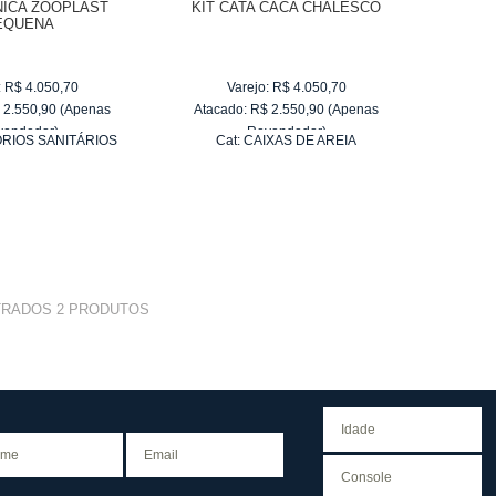
NICA ZOOPLAST
KIT CATA CACA CHALESCO
EQUENA
:
R$
4.050,70
Varejo:
R$
4.050,70
$
2.550,90
(Apenas
Atacado:
R$
2.550,90
(Apenas
vendedor)
Revendedor)
RIOS SANITÁRIOS
Cat:
CAIXAS DE AREIA
e
R$ 255,09
10
x
de
R$ 255,09
TRADOS
2
PRODUTOS