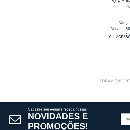
PÁ HIGIE
P
Varejo
Atacado:
R
Re
Cat:
ACESSÓ
10
x
d
FORAM ENCON
Cadastre seu e-mail e receba nossas
NOVIDADES E
PROMOÇÕES!