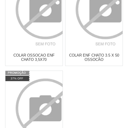
COLAR OSSOCAO ENF
COLAR ENF CHATO 3.5 X 50
CHATO 3,5X70
OSSOCÃO
Varejo:
R$
4.050,70
Varejo:
R$
4.050,70
37% OFF
Atacado:
R$
2.550,90
(Apenas
Atacado:
R$
2.550,90
(Apenas
Revendedor)
Revendedor)
Cat:
FOCINHIERAS E
Cat:
FOCINHIERAS E
10
x
de
R$ 255,09
10
x
de
R$ 255,09
ENFORCADORES
ENFORCADORES
COMPRAR
COMPRAR