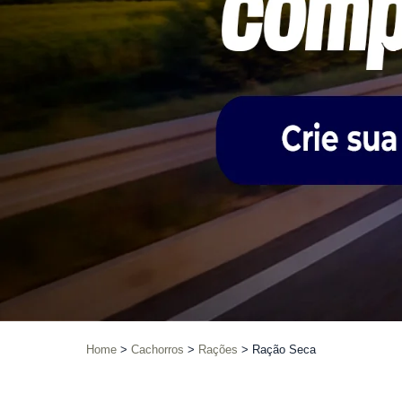
Home
Cachorros
Rações
Ração Seca