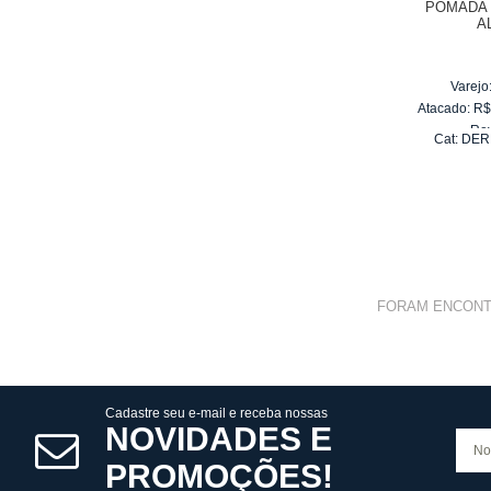
POMADA 
A
Varejo
Atacado:
R
Re
Cat:
DER
10
x
d
FORAM ENCON
Cadastre seu e-mail e receba nossas
NOVIDADES E
PROMOÇÕES!