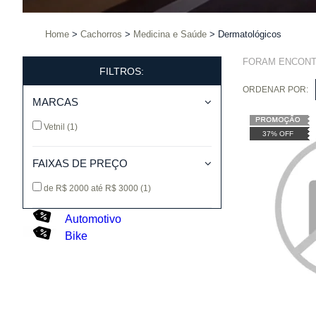
Home
Cachorros
Medicina e Saúde
Dermatológicos
FORAM ENCON
FILTROS:
ORDENAR POR:
MARCAS
Vetnil
(1)
37% OFF
FAIXAS DE PREÇO
de R$ 2000 até R$ 3000
(1)
Automotivo
Bike