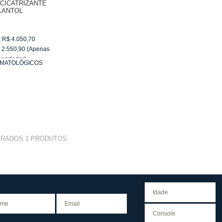
CICATRIZANTE
LANTOL
:
R$
4.050,70
$
2.550,90
(Apenas
vendedor)
MATOLÓGICOS
e
R$ 255,09
TRADOS
1
PRODUTOS